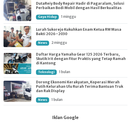
DutaReiy Body Repair Hadir di Pagaralam, Solusi
Perbaikan Bodi Mobil dengan Hasil Berkualitas
1 minggu
Gaya Hidup
Lurah Sukorejo Kukuhkan Enam Ketua RW Masa
Bakti 2026–2030
2 minggu
News
Daftar Harga Yamaha Gear 125 2026 Terbaru,
Skutik Irit dengan Fitur Praktis yang Tetap Ramah
di Kantong
1 bulan
Teknologi
Dorong Ekonomi Kerakyatan, Koperasi Merah
Putih Kelurahan Ulu Rurah Terima Bantuan Truk
dan Rak Display
1 bulan
News
Iklan Google