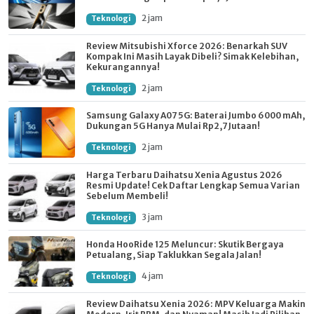
2 jam
Teknologi
Review Mitsubishi Xforce 2026: Benarkah SUV
Kompak Ini Masih Layak Dibeli? Simak Kelebihan,
Kekurangannya!
2 jam
Teknologi
Samsung Galaxy A07 5G: Baterai Jumbo 6000 mAh,
Dukungan 5G Hanya Mulai Rp2,7 Jutaan!
2 jam
Teknologi
Harga Terbaru Daihatsu Xenia Agustus 2026
Resmi Update! Cek Daftar Lengkap Semua Varian
Sebelum Membeli!
3 jam
Teknologi
Honda HooRide 125 Meluncur: Skutik Bergaya
Petualang, Siap Taklukkan Segala Jalan!
4 jam
Teknologi
Review Daihatsu Xenia 2026: MPV Keluarga Makin