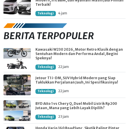
Modern, Irit BBM, dan Nyaman! Masih Jadi Pilihan
Terbaik!
4 jam
Teknologi
BERITA TERPOPULER
Kawasaki W230 2026, Motor Retro Klasik dengan
Sentuhan Modern dan Performa Andal, Begini
Speknya!
22 jam
Teknologi
Jetour T1 i-DM, SUV Hybrid Modern yang Siap
Taklukkan Perjalanan Jauh, Ini Spesifikasinya!
22 jam
Teknologi
BYD Atto 1 vs Chery Q, Duel Mobil Listrik Rp200
Jutaan, Mana yang Lebih Layak Dipilih?
23 jam
Teknologi
Honda Vario 160 RoadSync, Skutik Paling Pintar