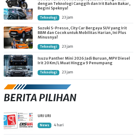
dengan Teknologi Canggih dan Irit Bahan Bakar,
Begini Speknya!
23 jam
Teknologi
Suzuki S-Presso, City Car Bergaya SUV yang Irit
BBM dan Cocok untuk Mobilitas Harian, Ini Plus
Minusnya!
23 jam
Teknologi
Isuzu Panther Mini 2026 Jadi Buruan, MPV Diesel
Irit 20 Km/L Muat Hingga 9 Penumpang
23 jam
Teknologi
BERITA PILIHAN
URI URI
4 hari
News