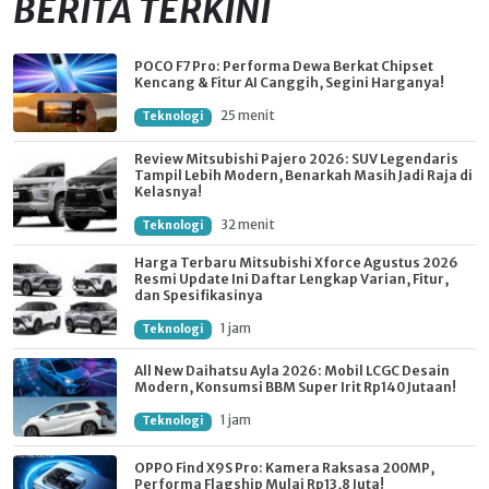
BERITA TERKINI
POCO F7 Pro: Performa Dewa Berkat Chipset
Kencang & Fitur AI Canggih, Segini Harganya!
25 menit
Teknologi
Review Mitsubishi Pajero 2026: SUV Legendaris
Tampil Lebih Modern, Benarkah Masih Jadi Raja di
Kelasnya!
32 menit
Teknologi
Harga Terbaru Mitsubishi Xforce Agustus 2026
Resmi Update Ini Daftar Lengkap Varian, Fitur,
dan Spesifikasinya
1 jam
Teknologi
All New Daihatsu Ayla 2026: Mobil LCGC Desain
Modern, Konsumsi BBM Super Irit Rp140 Jutaan!
1 jam
Teknologi
OPPO Find X9S Pro: Kamera Raksasa 200MP,
Performa Flagship Mulai Rp13,8 Juta!