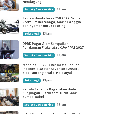
Nendagung
13 jam
Society Gawean Kite
Review Honda Forza 750 2027: Skutik
Premium Bertenaga, Makin Canggih
dan Nyaman untuk Touring!
13 jam
Teknologi
DPRD Pagar Alam Sampaikan
Pandangan Fraksi atas KUA-PPAS 2027
13 jam
Society Gawean Kite
Morbidelli T250X Resmi Meluncur di
Indonesia, Motor Adventure 250cc,
Siap Tantang Rival di Kelasnya!
13 jam
Teknologi
Kepala Bapenda Pagaralam Hadiri
Kunjungan Silaturahmi Dirut Bank
Sumsel Babel
13 jam
Society Gawean Kite