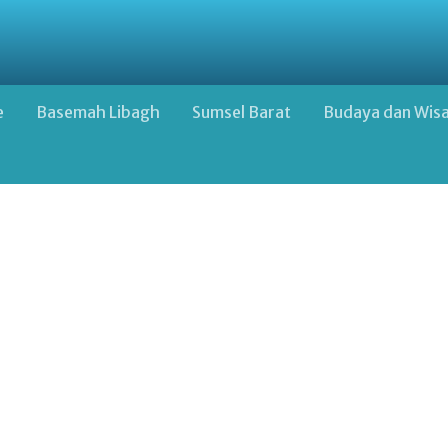
e
Basemah Libagh
Sumsel Barat
Budaya dan Wis
Google Advertisement Below