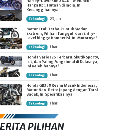
Harley-Davidson X440 T Meluncur,
Harga Rp 51 Jutaan di India, Ini
Kecanggihannya!
23 jam
Teknologi
Motor Trail Terbaik untuk Medan
Ekstrem, Pilihan Tangguh dari Entry-
Level hingga Kompetisi, Ini Motornya!
1 hari
Teknologi
Honda Vario 125 Terbaru, Skutik Sporty,
Irit, dan Paling Fungsional di Kelasnya,
Ini Kelebihannya!
1 hari
Teknologi
Honda GB350 Resmi Masuk Indonesia,
Motor Neo-Retro Jepang dengan Torsi
Badak, Ini Spesifikasinya!
1 hari
Teknologi
ERITA PILIHAN