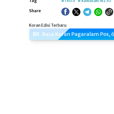
Tag
# retro
# kawasaki w230
Share
Koran Edisi Terbaru
Baca Koran Pagaralam Pos, 6