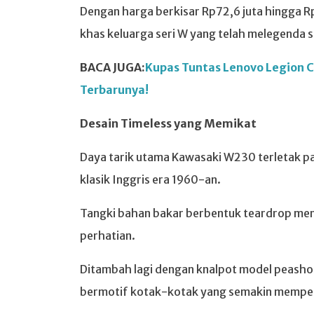
Dengan harga berkisar Rp72,6 juta hingga R
khas keluarga seri W yang telah melegenda 
BACA JUGA:
Kupas Tuntas Lenovo Legion C7
Terbarunya!
Desain Timeless yang Memikat
Daya tarik utama Kawasaki W230 terletak p
klasik Inggris era 1960-an.
Tangki bahan bakar berbentuk teardrop menja
perhatian.
Ditambah lagi dengan knalpot model peashoo
bermotif kotak-kotak yang semakin memper