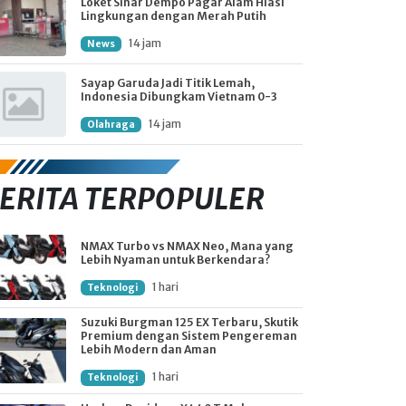
Loket Sinar Dempo Pagar Alam Hiasi
Lingkungan dengan Merah Putih
14 jam
News
Sayap Garuda Jadi Titik Lemah,
Indonesia Dibungkam Vietnam 0-3
14 jam
Olahraga
ERITA TERPOPULER
NMAX Turbo vs NMAX Neo, Mana yang
Lebih Nyaman untuk Berkendara?
1 hari
Teknologi
Suzuki Burgman 125 EX Terbaru, Skutik
Premium dengan Sistem Pengereman
Lebih Modern dan Aman
1 hari
Teknologi