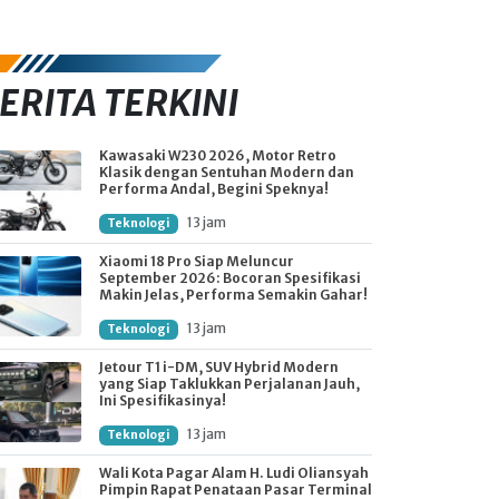
ERITA TERKINI
Kawasaki W230 2026, Motor Retro
Klasik dengan Sentuhan Modern dan
Performa Andal, Begini Speknya!
13 jam
Teknologi
Xiaomi 18 Pro Siap Meluncur
September 2026: Bocoran Spesifikasi
Makin Jelas, Performa Semakin Gahar!
13 jam
Teknologi
Jetour T1 i-DM, SUV Hybrid Modern
yang Siap Taklukkan Perjalanan Jauh,
Ini Spesifikasinya!
13 jam
Teknologi
Wali Kota Pagar Alam H. Ludi Oliansyah
Pimpin Rapat Penataan Pasar Terminal