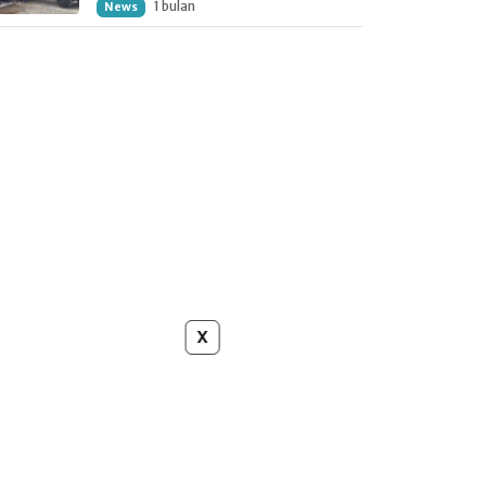
1 bulan
News
x