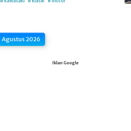
# kawasaki
# klasik
# motor
 Agustus 2026
Iklan Google