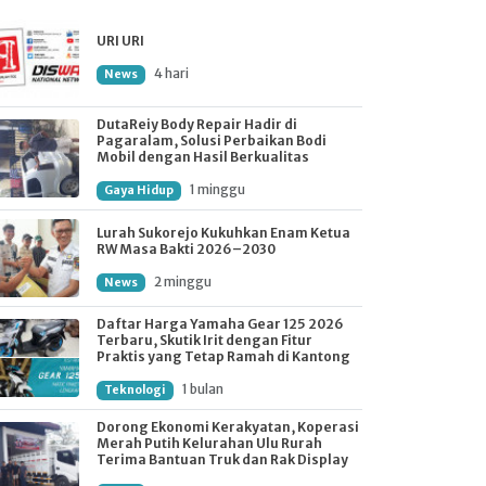
URI URI
4 hari
News
DutaReiy Body Repair Hadir di
Pagaralam, Solusi Perbaikan Bodi
Mobil dengan Hasil Berkualitas
1 minggu
Gaya Hidup
Lurah Sukorejo Kukuhkan Enam Ketua
RW Masa Bakti 2026–2030
2 minggu
News
Daftar Harga Yamaha Gear 125 2026
Terbaru, Skutik Irit dengan Fitur
Praktis yang Tetap Ramah di Kantong
1 bulan
Teknologi
Dorong Ekonomi Kerakyatan, Koperasi
Merah Putih Kelurahan Ulu Rurah
Terima Bantuan Truk dan Rak Display