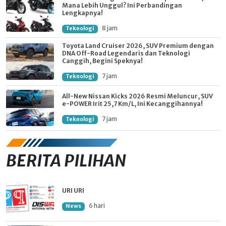
Mana Lebih Unggul? Ini Perbandingan
Lengkapnya!
8 jam
Teknologi
Toyota Land Cruiser 2026, SUV Premium dengan
DNA Off-Road Legendaris dan Teknologi
Canggih, Begini Speknya!
7 jam
Teknologi
All-New Nissan Kicks 2026 Resmi Meluncur, SUV
e-POWER Irit 25,7 Km/L, Ini Kecanggihannya!
7 jam
Teknologi
BERITA PILIHAN
URI URI
6 hari
News