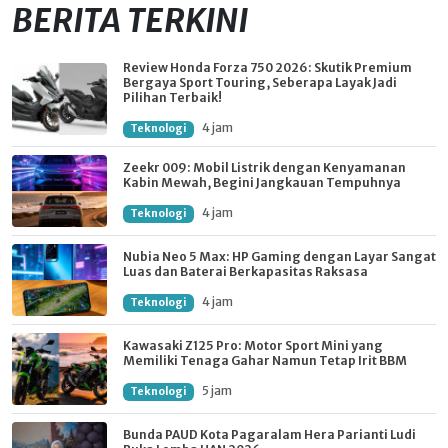
BERITA TERKINI
Review Honda Forza 750 2026: Skutik Premium
Bergaya Sport Touring, Seberapa Layak Jadi
Pilihan Terbaik!
4 jam
Teknologi
Zeekr 009: Mobil Listrik dengan Kenyamanan
Kabin Mewah, Begini Jangkauan Tempuhnya
4 jam
Teknologi
Nubia Neo 5 Max: HP Gaming dengan Layar Sangat
Luas dan Baterai Berkapasitas Raksasa
4 jam
Teknologi
Kawasaki Z125 Pro: Motor Sport Mini yang
Memiliki Tenaga Gahar Namun Tetap Irit BBM
5 jam
Teknologi
Bunda PAUD Kota Pagaralam Hera Parianti Ludi