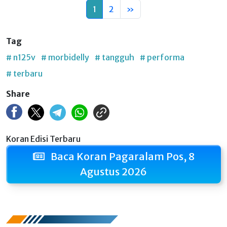
1
2
»
Tag
# n125v
# morbidelly
# tangguh
# performa
# terbaru
Share
Koran Edisi Terbaru
Baca Koran Pagaralam Pos, 8
Agustus 2026