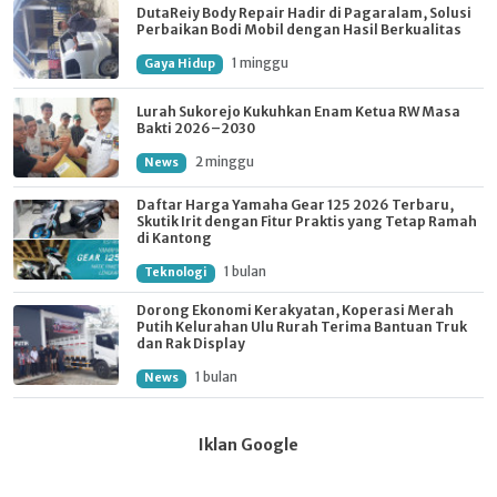
DutaReiy Body Repair Hadir di Pagaralam, Solusi
Perbaikan Bodi Mobil dengan Hasil Berkualitas
1 minggu
Gaya Hidup
Lurah Sukorejo Kukuhkan Enam Ketua RW Masa
Bakti 2026–2030
2 minggu
News
Daftar Harga Yamaha Gear 125 2026 Terbaru,
Skutik Irit dengan Fitur Praktis yang Tetap Ramah
di Kantong
1 bulan
Teknologi
Dorong Ekonomi Kerakyatan, Koperasi Merah
Putih Kelurahan Ulu Rurah Terima Bantuan Truk
dan Rak Display
1 bulan
News
Iklan Google