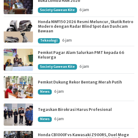
Buka Lomba HAN 2026
6 jam
Society Gawean Kite
Honda NWF150 2026 Resmi Meluncur, Skutik Retro
Modern dengan Radar Blind Spot dan Dashcam
Bawaan
6 jam
Teknologi
Pemkot Pagar Alam Salurkan PMT kepada 66
Keluarga
6 jam
Society Gawean Kite
Pemkot Dukung Rekor Bentang Merah Putih
6 jam
News
Tegaskan Birokrasi Harus Profesional
6 jam
News
Honda CB1000F vs Kawasaki Z900RS, Duel Moge