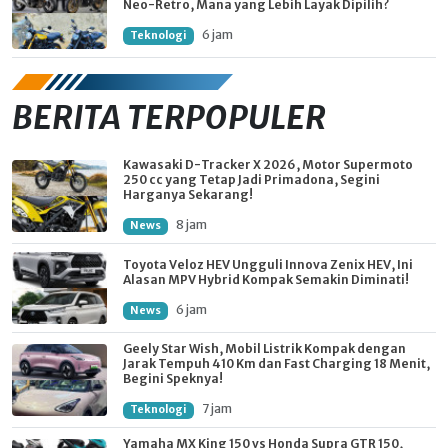
Neo-Retro, Mana yang Lebih Layak Dipilih?
6 jam
Teknologi
BERITA TERPOPULER
Kawasaki D-Tracker X 2026, Motor Supermoto
250 cc yang Tetap Jadi Primadona, Segini
Harganya Sekarang!
8 jam
News
Toyota Veloz HEV Ungguli Innova Zenix HEV, Ini
Alasan MPV Hybrid Kompak Semakin Diminati!
6 jam
News
Geely Star Wish, Mobil Listrik Kompak dengan
Jarak Tempuh 410 Km dan Fast Charging 18 Menit,
Begini Speknya!
7 jam
Teknologi
Yamaha MX King 150 vs Honda Supra GTR 150,