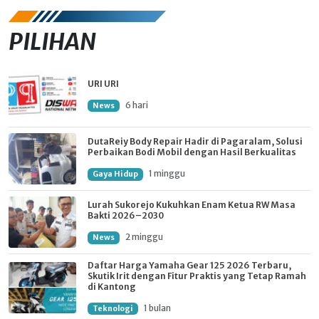
PILIHAN
URI URI
6 hari
News
DutaReiy Body Repair Hadir di Pagaralam, Solusi
Perbaikan Bodi Mobil dengan Hasil Berkualitas
1 minggu
Gaya Hidup
Lurah Sukorejo Kukuhkan Enam Ketua RW Masa
Bakti 2026–2030
2 minggu
News
Daftar Harga Yamaha Gear 125 2026 Terbaru,
Skutik Irit dengan Fitur Praktis yang Tetap Ramah
di Kantong
1 bulan
Teknologi