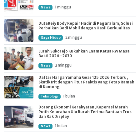
1 minggu
News
DutaReiy Body Repair Hadir di Pagaralam, Solusi
Perbaikan Bodi Mobil dengan Hasil Berkualitas
2 minggu
Gaya Hidup
Lurah Sukorejo Kukuhkan Enam Ketua RW Masa
Bakti 2026–2030
2 minggu
News
Daftar Harga Yamaha Gear 125 2026 Terbaru,
Skutik Irit dengan Fitur Praktis yang Tetap Ramah
di Kantong
1 bulan
Teknologi
Dorong Ekonomi Kerakyatan, Koperasi Merah
Putih Kelurahan Ulu Rurah Terima Bantuan Truk
dan Rak Display
1 bulan
News