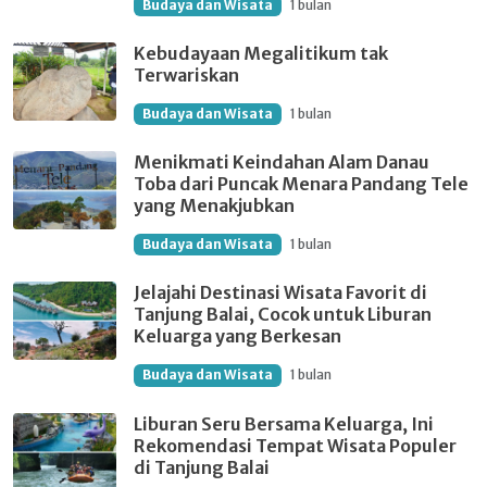
Budaya dan Wisata
1 bulan
Kebudayaan Megalitikum tak
Terwariskan
Budaya dan Wisata
1 bulan
Menikmati Keindahan Alam Danau
Toba dari Puncak Menara Pandang Tele
yang Menakjubkan
Budaya dan Wisata
1 bulan
Jelajahi Destinasi Wisata Favorit di
Tanjung Balai, Cocok untuk Liburan
Keluarga yang Berkesan
Budaya dan Wisata
1 bulan
Liburan Seru Bersama Keluarga, Ini
Rekomendasi Tempat Wisata Populer
di Tanjung Balai