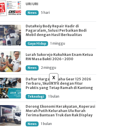
URI URI
5 hari
News
DutaReiy Body Repair Hadir di
Pagaralam, Solusi Perbaikan Bodi
Mobil dengan Hasil Berkualitas
1 minggu
Gaya Hidup
Lurah Sukorejo Kukuhkan Enam Ketua
RW Masa Bakti 2026–2030
2 minggu
News
x
Daftar Harga Yamaha Gear 125 2026
Terbaru, Skutik Irit dengan Fitur
Praktis yang Tetap Ramah di Kantong
1 bulan
Teknologi
Dorong Ekonomi Kerakyatan, Koperasi
Merah Putih Kelurahan Ulu Rurah
Terima Bantuan Truk dan Rak Display
1 bulan
News