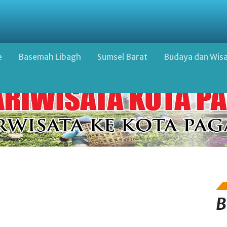
e
Basemah Libagh
Sumsel Barat
Budaya dan Wis
B