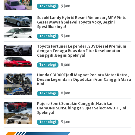
9 jam
Teknologi
Suzuki Landy Hybrid Resmi Meluncur, MPV Pintu
Geser Mewah Selevel Toyota Voxy, Begini
Spesifikasinya!
9 jam
Teknologi
Toyota Fortuner Legender, SUV Diesel Premium
dengan Tenaga Buas dan Fitur Keselamatan
Canggih, Begini Speknya!
8 jam
Teknologi
Honda CB1000F Jadi Magnet Pecinta Motor Retro,
Desain Legendaris Dipadukan Fitur Canggih Masa
Kini
8 jam
Teknologi
Pajero Sport Semakin Canggih, Hadirkan
DIAMOND SENSE hingga Super Select 4WD-II, Ini
Speknya!
9 jam
Teknologi