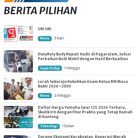
BERITA PILIHAN
URI URI
5 hari
News
DutaReiy Body Repair Hadir di Pagaralam, Solusi
Perbaikan Bodi Mobil dengan Hasil Berkualitas
1 minggu
Gaya Hidup
Lurah Sukorejo Kukuhkan Enam Ketua RW Masa
Bakti 2026–2030
2 minggu
News
Daftar Harga Yamaha Gear 125 2026 Terbaru,
Skutik Irit dengan Fitur Praktis yang Tetap Ramah
di Kantong
1 bulan
Teknologi
Dorong Ekonomi Kerakyatan, Koperasi Merah