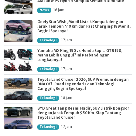
Alasan MPV Hybrid Kompak Semakin Diminati!
16 jam
News
Geely Star Wish, Mobil Listrik Kompak dengan
Jarak Tempuh 410 Km dan Fast Charging 18 Menit,
Begini Speknya!
17 jam
Teknologi
Yamaha MX King 150 vs Honda Supra GTR 150,
Mana Lebih Unggul? Ini Perbandingan
Lengkapnya!
17 jam
Teknologi
Toyota Land Cruiser 2026, SUV Premium dengan
DNA Off-Road Legendaris dan Teknologi
Canggih, Begini Speknya!
16 jam
Teknologi
BYD Great Tang Resmi Hadir, SUV Listrik Bongsor
dengan Jarak Tempuh 950 Km, Siap Tantang
Toyota Land Cruiser
17 jam
Teknologi