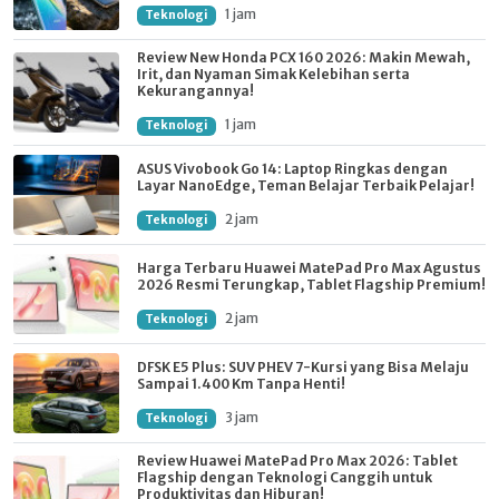
1 jam
Teknologi
Review New Honda PCX 160 2026: Makin Mewah,
Irit, dan Nyaman Simak Kelebihan serta
Kekurangannya!
1 jam
Teknologi
ASUS Vivobook Go 14: Laptop Ringkas dengan
Layar NanoEdge, Teman Belajar Terbaik Pelajar!
2 jam
Teknologi
Harga Terbaru Huawei MatePad Pro Max Agustus
2026 Resmi Terungkap, Tablet Flagship Premium!
2 jam
Teknologi
DFSK E5 Plus: SUV PHEV 7-Kursi yang Bisa Melaju
Sampai 1.400 Km Tanpa Henti!
3 jam
Teknologi
Review Huawei MatePad Pro Max 2026: Tablet
Flagship dengan Teknologi Canggih untuk
Produktivitas dan Hiburan!