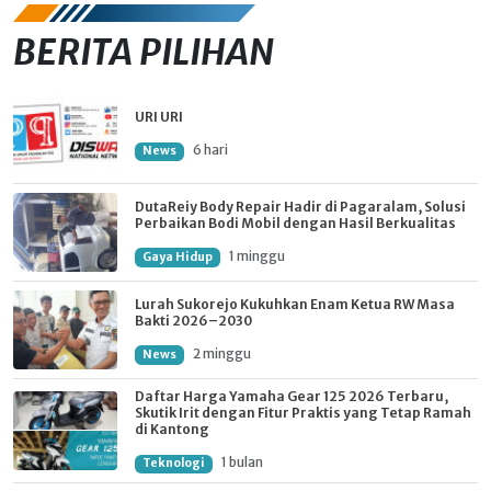
BERITA PILIHAN
URI URI
6 hari
News
DutaReiy Body Repair Hadir di Pagaralam, Solusi
Perbaikan Bodi Mobil dengan Hasil Berkualitas
1 minggu
Gaya Hidup
Lurah Sukorejo Kukuhkan Enam Ketua RW Masa
Bakti 2026–2030
2 minggu
News
Daftar Harga Yamaha Gear 125 2026 Terbaru,
Skutik Irit dengan Fitur Praktis yang Tetap Ramah
di Kantong
1 bulan
Teknologi