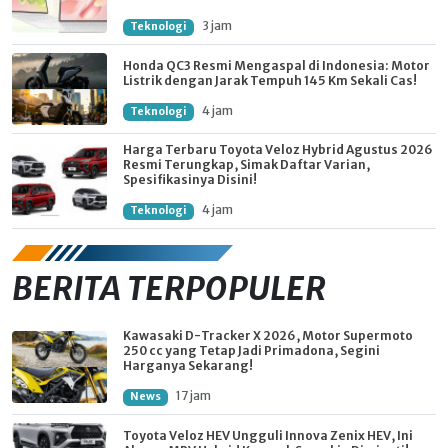
3 jam
Teknologi
Honda QC3 Resmi Mengaspal di Indonesia: Motor
Listrik dengan Jarak Tempuh 145 Km Sekali Cas!
4 jam
Teknologi
Harga Terbaru Toyota Veloz Hybrid Agustus 2026
Resmi Terungkap, Simak Daftar Varian,
Spesifikasinya Disini!
4 jam
Teknologi
BERITA TERPOPULER
Kawasaki D-Tracker X 2026, Motor Supermoto
250 cc yang Tetap Jadi Primadona, Segini
Harganya Sekarang!
17 jam
News
Toyota Veloz HEV Ungguli Innova Zenix HEV, Ini