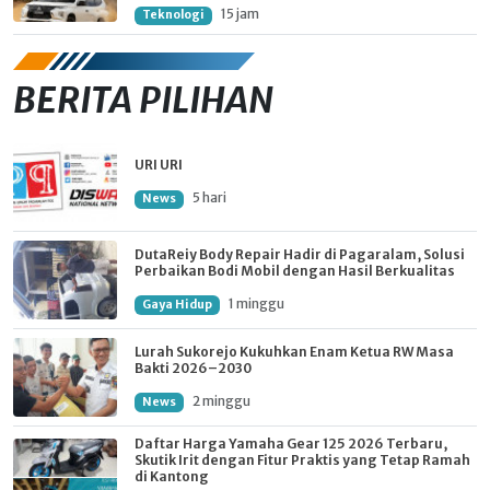
15 jam
Teknologi
BERITA PILIHAN
URI URI
5 hari
News
DutaReiy Body Repair Hadir di Pagaralam, Solusi
Perbaikan Bodi Mobil dengan Hasil Berkualitas
1 minggu
Gaya Hidup
Lurah Sukorejo Kukuhkan Enam Ketua RW Masa
Bakti 2026–2030
2 minggu
News
Daftar Harga Yamaha Gear 125 2026 Terbaru,
Skutik Irit dengan Fitur Praktis yang Tetap Ramah
di Kantong