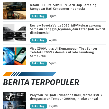
Jetour T1 i-DM: SUV PHEV Baru Siap Bersaing
Menyasar Hati Konsumen Indonesia
3 jam
Teknologi
Review Toyota Veloz 2026: MPV Keluarga yang
Semakin Canggih, Nyaman, dan Tetap Jadi Favorit
di Indonesia!
4 jam
Teknologi
Vivo X500 Ultra: Uji Kemampuan Tiga Sensor
Telefoto 200MP demi Hasil Foto Seimbang
Sempurna
5 jam
Teknologi
BERITA TERPOPULER
Polytron EVO Jadi Primadona Baru, Motor Listrik
dengan Jarak Tempuh 200 Km, Ini Alasannya!
15 jam
Teknologi