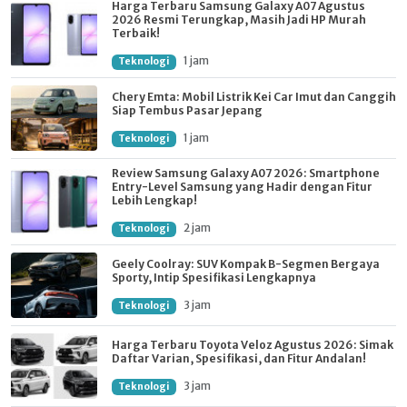
Harga Terbaru Samsung Galaxy A07 Agustus
2026 Resmi Terungkap, Masih Jadi HP Murah
Terbaik!
1 jam
Teknologi
Chery Emta: Mobil Listrik Kei Car Imut dan Canggih
Siap Tembus Pasar Jepang
1 jam
Teknologi
Review Samsung Galaxy A07 2026: Smartphone
Entry-Level Samsung yang Hadir dengan Fitur
Lebih Lengkap!
2 jam
Teknologi
Geely Coolray: SUV Kompak B-Segmen Bergaya
Sporty, Intip Spesifikasi Lengkapnya
3 jam
Teknologi
Harga Terbaru Toyota Veloz Agustus 2026: Simak
Daftar Varian, Spesifikasi, dan Fitur Andalan!
3 jam
Teknologi