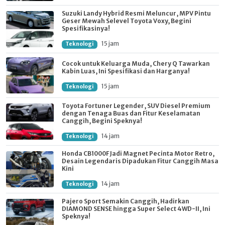
Suzuki Landy Hybrid Resmi Meluncur, MPV Pintu
Geser Mewah Selevel Toyota Voxy, Begini
Spesifikasinya!
15 jam
Teknologi
Cocok untuk Keluarga Muda, Chery Q Tawarkan
Kabin Luas, Ini Spesifikasi dan Harganya!
15 jam
Teknologi
Toyota Fortuner Legender, SUV Diesel Premium
dengan Tenaga Buas dan Fitur Keselamatan
Canggih, Begini Speknya!
14 jam
Teknologi
Honda CB1000F Jadi Magnet Pecinta Motor Retro,
Desain Legendaris Dipadukan Fitur Canggih Masa
Kini
14 jam
Teknologi
Pajero Sport Semakin Canggih, Hadirkan
DIAMOND SENSE hingga Super Select 4WD-II, Ini
Speknya!