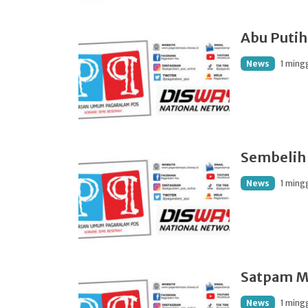
Abu Putih
News
1 ming
Sembelih
News
1 ming
Satpam 
News
1 ming