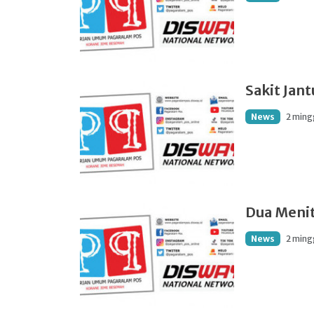
Sakit Jan
News
2 ming
Dua Meni
News
2 ming