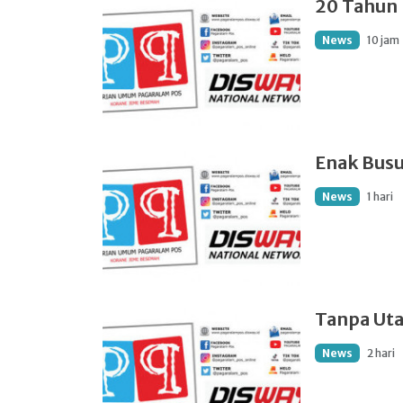
20 Tahun
News
10 jam
Enak Bus
News
1 hari
Tanpa Ut
News
2 hari