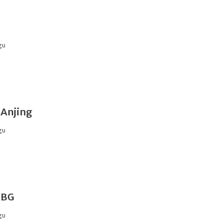
gu
 Anjing
gu
MBG
gu