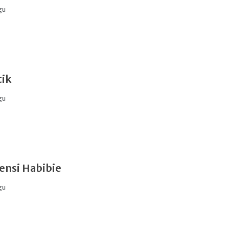
gu
tik
gu
ensi Habibie
gu