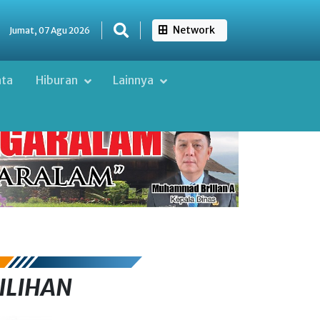
Network
Jumat, 07 Agu 2026
ata
Hiburan
Lainnya
ILIHAN