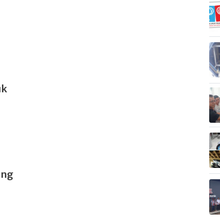
uk
ang