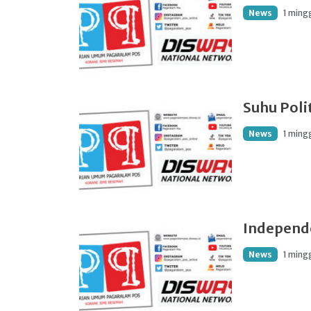
News
1 ming
Suhu Poli
News
1 ming
Independ
News
1 ming