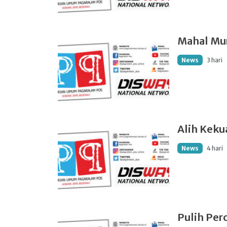
Mahal Mu
News
3 hari
Alih Keku
News
4 hari
Pulih Per