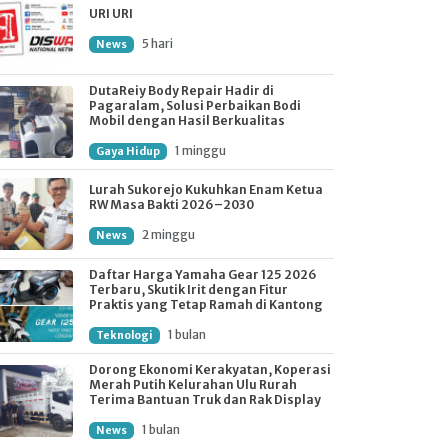
URI URI
5 hari
News
DutaReiy Body Repair Hadir di
Pagaralam, Solusi Perbaikan Bodi
Mobil dengan Hasil Berkualitas
1 minggu
Gaya Hidup
Lurah Sukorejo Kukuhkan Enam Ketua
RW Masa Bakti 2026–2030
2 minggu
News
Daftar Harga Yamaha Gear 125 2026
Terbaru, Skutik Irit dengan Fitur
Praktis yang Tetap Ramah di Kantong
1 bulan
Teknologi
Dorong Ekonomi Kerakyatan, Koperasi
Merah Putih Kelurahan Ulu Rurah
Terima Bantuan Truk dan Rak Display
1 bulan
News