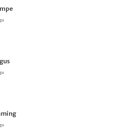
empe
gu
gus
gu
aming
gu