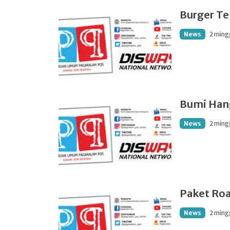
Burger T
News
2 ming
Bumi Han
News
2 ming
Paket Ro
News
2 ming