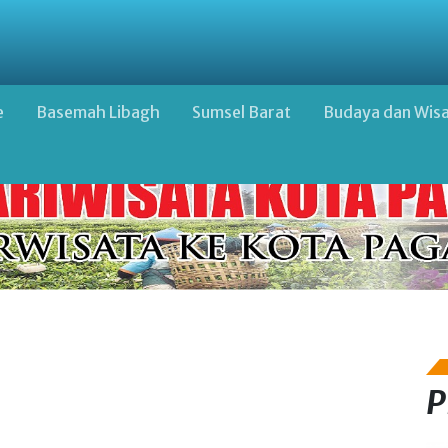
e
Basemah Libagh
Sumsel Barat
Budaya dan Wis
P