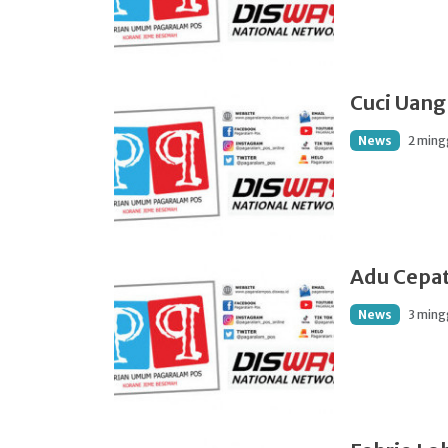
Cuci Uang
News
2 ming
Adu Cepa
News
3 ming