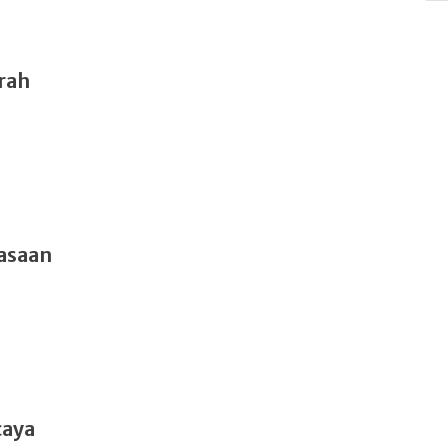
rah
asaan
caya