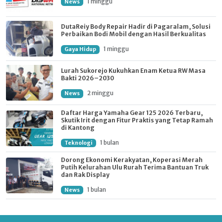
1 minggu
News
DutaReiy Body Repair Hadir di Pagaralam, Solusi
Perbaikan Bodi Mobil dengan Hasil Berkualitas
1 minggu
Gaya Hidup
Lurah Sukorejo Kukuhkan Enam Ketua RW Masa
Bakti 2026–2030
2 minggu
News
Daftar Harga Yamaha Gear 125 2026 Terbaru,
Skutik Irit dengan Fitur Praktis yang Tetap Ramah
di Kantong
1 bulan
Teknologi
Dorong Ekonomi Kerakyatan, Koperasi Merah
Putih Kelurahan Ulu Rurah Terima Bantuan Truk
dan Rak Display
1 bulan
News