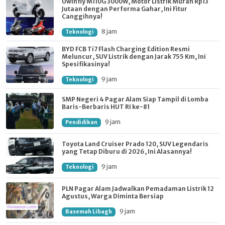
Uwinfly M110G 3000W, Motor Listrik Murah Rp13
Jutaan dengan Performa Gahar, Ini Fitur
Canggihnya!
8 jam
Teknologi
BYD FCB Ti7 Flash Charging Edition Resmi
Meluncur, SUV Listrik dengan Jarak 755 Km, Ini
Spesifikasinya!
9 jam
Teknologi
SMP Negeri 4 Pagar Alam Siap Tampil di Lomba
Baris-Berbaris HUT RI ke-81
9 jam
Pendidikan
Toyota Land Cruiser Prado 120, SUV Legendaris
yang Tetap Diburu di 2026, Ini Alasannya!
9 jam
Teknologi
PLN Pagar Alam Jadwalkan Pemadaman Listrik 12
Agustus, Warga Diminta Bersiap
9 jam
Basemah Libagh