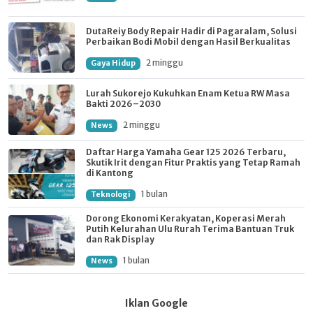
DutaReiy Body Repair Hadir di Pagaralam, Solusi
Perbaikan Bodi Mobil dengan Hasil Berkualitas
2 minggu
Gaya Hidup
Lurah Sukorejo Kukuhkan Enam Ketua RW Masa
Bakti 2026–2030
2 minggu
News
Daftar Harga Yamaha Gear 125 2026 Terbaru,
Skutik Irit dengan Fitur Praktis yang Tetap Ramah
di Kantong
1 bulan
Teknologi
Dorong Ekonomi Kerakyatan, Koperasi Merah
Putih Kelurahan Ulu Rurah Terima Bantuan Truk
dan Rak Display
1 bulan
News
Iklan Google