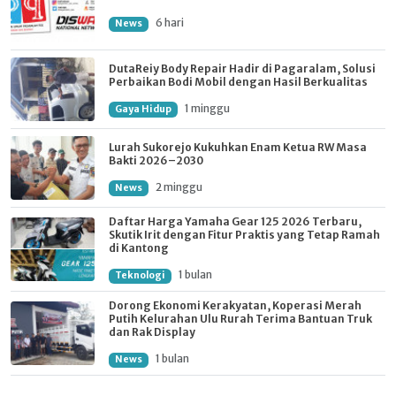
6 hari
News
DutaReiy Body Repair Hadir di Pagaralam, Solusi
Perbaikan Bodi Mobil dengan Hasil Berkualitas
1 minggu
Gaya Hidup
Lurah Sukorejo Kukuhkan Enam Ketua RW Masa
Bakti 2026–2030
2 minggu
News
Daftar Harga Yamaha Gear 125 2026 Terbaru,
Skutik Irit dengan Fitur Praktis yang Tetap Ramah
di Kantong
1 bulan
Teknologi
Dorong Ekonomi Kerakyatan, Koperasi Merah
Putih Kelurahan Ulu Rurah Terima Bantuan Truk
dan Rak Display
1 bulan
News