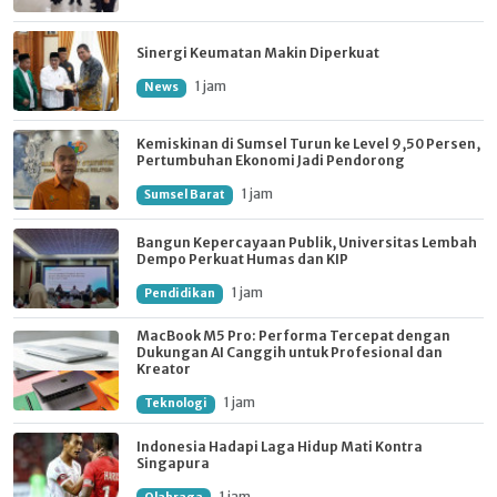
Sinergi Keumatan Makin Diperkuat
1 jam
News
Kemiskinan di Sumsel Turun ke Level 9,50 Persen,
Pertumbuhan Ekonomi Jadi Pendorong
1 jam
Sumsel Barat
Bangun Kepercayaan Publik, Universitas Lembah
Dempo Perkuat Humas dan KIP
1 jam
Pendidikan
MacBook M5 Pro: Performa Tercepat dengan
Dukungan AI Canggih untuk Profesional dan
Kreator
1 jam
Teknologi
Indonesia Hadapi Laga Hidup Mati Kontra
Singapura
1 jam