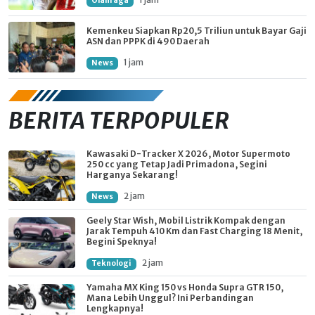
Olahraga
Kemenkeu Siapkan Rp20,5 Triliun untuk Bayar Gaji
ASN dan PPPK di 490 Daerah
1 jam
News
BERITA TERPOPULER
Kawasaki D-Tracker X 2026, Motor Supermoto
250 cc yang Tetap Jadi Primadona, Segini
Harganya Sekarang!
2 jam
News
Geely Star Wish, Mobil Listrik Kompak dengan
Jarak Tempuh 410 Km dan Fast Charging 18 Menit,
Begini Speknya!
2 jam
Teknologi
Yamaha MX King 150 vs Honda Supra GTR 150,
Mana Lebih Unggul? Ini Perbandingan
Lengkapnya!