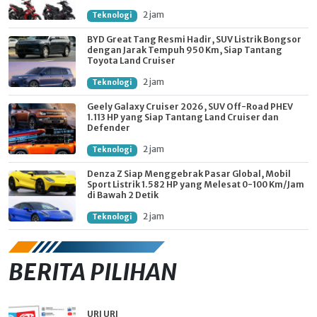
2 jam
Teknologi
BYD Great Tang Resmi Hadir, SUV Listrik Bongsor
dengan Jarak Tempuh 950 Km, Siap Tantang
Toyota Land Cruiser
2 jam
Teknologi
Geely Galaxy Cruiser 2026, SUV Off-Road PHEV
1.113 HP yang Siap Tantang Land Cruiser dan
Defender
2 jam
Teknologi
Denza Z Siap Menggebrak Pasar Global, Mobil
Sport Listrik 1.582 HP yang Melesat 0-100 Km/Jam
di Bawah 2 Detik
2 jam
Teknologi
BERITA PILIHAN
URI URI