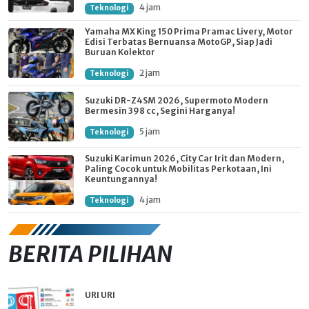
4 jam
Teknologi
Yamaha MX King 150 Prima Pramac Livery, Motor
Edisi Terbatas Bernuansa MotoGP, Siap Jadi
Buruan Kolektor
2 jam
Teknologi
Suzuki DR-Z4SM 2026, Supermoto Modern
Bermesin 398 cc, Segini Harganya!
5 jam
Teknologi
Suzuki Karimun 2026, City Car Irit dan Modern,
Paling Cocok untuk Mobilitas Perkotaan, Ini
Keuntungannya!
4 jam
Teknologi
BERITA PILIHAN
URI URI