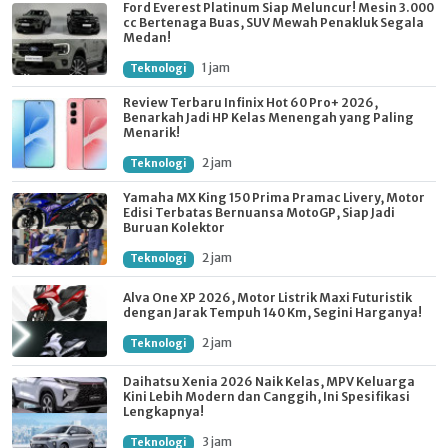
Ford Everest Platinum Siap Meluncur! Mesin 3.000
cc Bertenaga Buas, SUV Mewah Penakluk Segala
Medan!
1 jam
Teknologi
Review Terbaru Infinix Hot 60 Pro+ 2026,
Benarkah Jadi HP Kelas Menengah yang Paling
Menarik!
2 jam
Teknologi
Yamaha MX King 150 Prima Pramac Livery, Motor
Edisi Terbatas Bernuansa MotoGP, Siap Jadi
Buruan Kolektor
2 jam
Teknologi
Alva One XP 2026, Motor Listrik Maxi Futuristik
dengan Jarak Tempuh 140 Km, Segini Harganya!
2 jam
Teknologi
Daihatsu Xenia 2026 Naik Kelas, MPV Keluarga
Kini Lebih Modern dan Canggih, Ini Spesifikasi
Lengkapnya!
3 jam
Teknologi