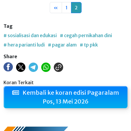
«
1
2
Tag
# sosialisasi dan edukasi
# cegah pernikahan dini
# hera parianti ludi
# pagar alam
# tp pkk
Share
Koran Terkait
Kembali ke koran edisi Pagaralam
Pos, 13 Mei 2026