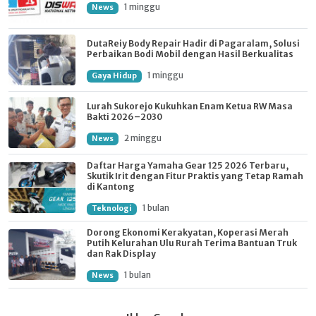
1 minggu
News
DutaReiy Body Repair Hadir di Pagaralam, Solusi
Perbaikan Bodi Mobil dengan Hasil Berkualitas
1 minggu
Gaya Hidup
Lurah Sukorejo Kukuhkan Enam Ketua RW Masa
Bakti 2026–2030
2 minggu
News
Daftar Harga Yamaha Gear 125 2026 Terbaru,
Skutik Irit dengan Fitur Praktis yang Tetap Ramah
di Kantong
1 bulan
Teknologi
Dorong Ekonomi Kerakyatan, Koperasi Merah
Putih Kelurahan Ulu Rurah Terima Bantuan Truk
dan Rak Display
1 bulan
News