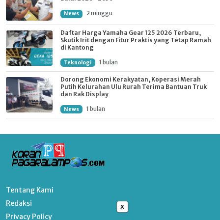
2 minggu
News
Daftar Harga Yamaha Gear 125 2026 Terbaru,
Skutik Irit dengan Fitur Praktis yang Tetap Ramah
di Kantong
1 bulan
Teknologi
Dorong Ekonomi Kerakyatan, Koperasi Merah
Putih Kelurahan Ulu Rurah Terima Bantuan Truk
dan Rak Display
1 bulan
News
Tentang Kami
Redaksi
x
Privacy Policy