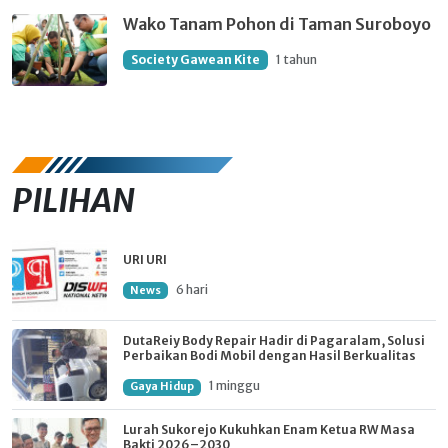
Wako Tanam Pohon di Taman Suroboyo
Society Gawean Kite
1 tahun
PILIHAN
URI URI
6 hari
News
DutaReiy Body Repair Hadir di Pagaralam, Solusi
Perbaikan Bodi Mobil dengan Hasil Berkualitas
1 minggu
Gaya Hidup
Lurah Sukorejo Kukuhkan Enam Ketua RW Masa
Bakti 2026–2030