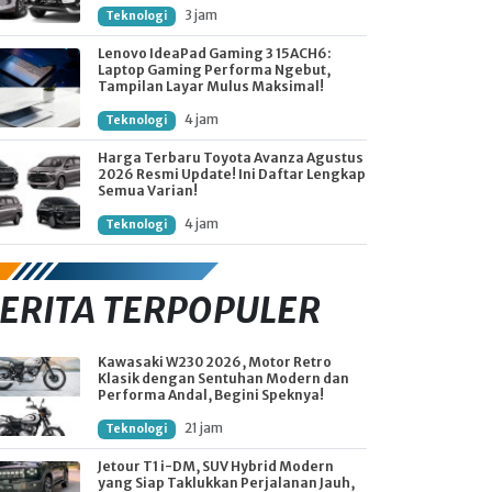
3 jam
Teknologi
Lenovo IdeaPad Gaming 3 15ACH6:
Laptop Gaming Performa Ngebut,
Tampilan Layar Mulus Maksimal!
4 jam
Teknologi
Harga Terbaru Toyota Avanza Agustus
2026 Resmi Update! Ini Daftar Lengkap
Semua Varian!
4 jam
Teknologi
ERITA TERPOPULER
Kawasaki W230 2026, Motor Retro
Klasik dengan Sentuhan Modern dan
Performa Andal, Begini Speknya!
21 jam
Teknologi
Jetour T1 i-DM, SUV Hybrid Modern
yang Siap Taklukkan Perjalanan Jauh,