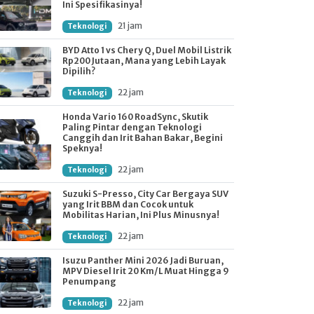
Ini Spesifikasinya!
21 jam
Teknologi
BYD Atto 1 vs Chery Q, Duel Mobil Listrik
Rp200 Jutaan, Mana yang Lebih Layak
Dipilih?
22 jam
Teknologi
Honda Vario 160 RoadSync, Skutik
Paling Pintar dengan Teknologi
Canggih dan Irit Bahan Bakar, Begini
Speknya!
22 jam
Teknologi
Suzuki S-Presso, City Car Bergaya SUV
yang Irit BBM dan Cocok untuk
Mobilitas Harian, Ini Plus Minusnya!
22 jam
Teknologi
Isuzu Panther Mini 2026 Jadi Buruan,
MPV Diesel Irit 20 Km/L Muat Hingga 9
Penumpang
22 jam
Teknologi