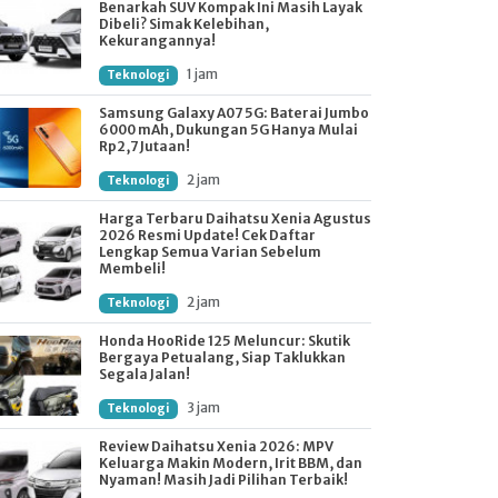
Benarkah SUV Kompak Ini Masih Layak
Dibeli? Simak Kelebihan,
Kekurangannya!
1 jam
Teknologi
Samsung Galaxy A07 5G: Baterai Jumbo
6000 mAh, Dukungan 5G Hanya Mulai
Rp2,7 Jutaan!
2 jam
Teknologi
Harga Terbaru Daihatsu Xenia Agustus
2026 Resmi Update! Cek Daftar
Lengkap Semua Varian Sebelum
Membeli!
2 jam
Teknologi
Honda HooRide 125 Meluncur: Skutik
Bergaya Petualang, Siap Taklukkan
Segala Jalan!
3 jam
Teknologi
Review Daihatsu Xenia 2026: MPV
Keluarga Makin Modern, Irit BBM, dan
Nyaman! Masih Jadi Pilihan Terbaik!