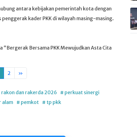
ghubung antara kebijakan pemerintah kota dengan
s penggerak kader PKK di wilayah masing-masing.
ma “Bergerak Bersama PKK Mewujudkan Asta Cita
2
»
 rakon dan rakerda 2026
# perkuat sinergi
r alam
# pemkot
# tp pkk