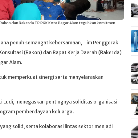
akon dan Rakerda TP PKK Kota Pagar Alam teguhkan komitmen
sana penuh semangat kebersamaan, Tim Penggerak
onsultasi (Rakon) dan Rapat Kerja Daerah (Rakerda)
agar Alam.
ntuk memperkuat sinergi serta menyelaraskan
i Ludi, menegaskan pentingnya soliditas organisasi
rogram pemberdayaan keluarga.
ng solid, serta kolaborasi lintas sektor menjadi