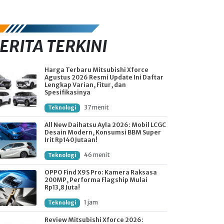
ERITA TERKINI
Harga Terbaru Mitsubishi Xforce
Agustus 2026 Resmi Update Ini Daftar
Lengkap Varian, Fitur, dan
Spesifikasinya
37 menit
Teknologi
All New Daihatsu Ayla 2026: Mobil LCGC
Desain Modern, Konsumsi BBM Super
Irit Rp140 Jutaan!
46 menit
Teknologi
OPPO Find X9S Pro: Kamera Raksasa
200MP, Performa Flagship Mulai
Rp13,8 Juta!
1 jam
Teknologi
Review Mitsubishi Xforce 2026: