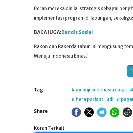
Peran mereka dinilai strategis sebagai pen
implementasi program di lapangan, sekaligu
BACA JUGA:
Bandit Sosial
Rakon dan Rakerda tahun ini mengusung te
Menuju Indonesia Emas.”
1
Tag
# menuju indonesia emas
#
# hera parianti ludi
# paga
Share
Koran Terkait