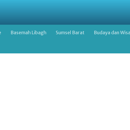
e
Basemah Libagh
Sumsel Barat
Budaya dan Wis
Google Advertisement Below