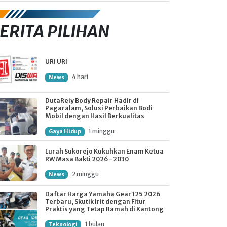
ERITA PILIHAN
URI URI
4 hari
News
DutaReiy Body Repair Hadir di
Pagaralam, Solusi Perbaikan Bodi
Mobil dengan Hasil Berkualitas
1 minggu
Gaya Hidup
Lurah Sukorejo Kukuhkan Enam Ketua
RW Masa Bakti 2026–2030
2 minggu
News
Daftar Harga Yamaha Gear 125 2026
Terbaru, Skutik Irit dengan Fitur
Praktis yang Tetap Ramah di Kantong
1 bulan
Teknologi