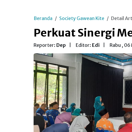
Beranda
Society Gawean Kite
Detail Art
Perkuat Sinergi M
Reporter:
Dep
|
Editor:
Edi
|
Rabu , 06