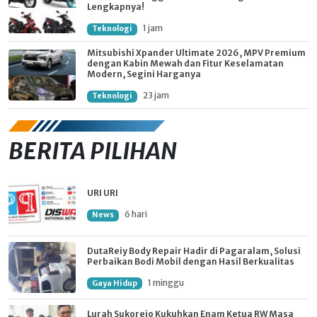
Lengkapnya!
1 jam
Teknologi
Mitsubishi Xpander Ultimate 2026, MPV Premium
dengan Kabin Mewah dan Fitur Keselamatan
Modern, Segini Harganya
23 jam
Teknologi
BERITA PILIHAN
URI URI
6 hari
News
DutaReiy Body Repair Hadir di Pagaralam, Solusi
Perbaikan Bodi Mobil dengan Hasil Berkualitas
1 minggu
Gaya Hidup
Lurah Sukorejo Kukuhkan Enam Ketua RW Masa