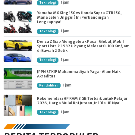
1 jam
Teknologi
Yamaha MX King 150 vs Honda Supra GTR 150,
Mana Lebih Unggul? Ini Perbandingan
Lengkapnya!
1 jam
Teknologi
Denza Z Siap Menggebrak Pasar Global, Mobil
Sport Listrik 1.582 HP yang Melesat 0-100 Km/Jam
di Bawah 2 Detik
1 jam
Teknologi
JPPN STKIP Muhammadiyah Pagar Alam Naik
Akreditasi
1 jam
Pendidikan
Rekomendasi HP RAM 8 GB Terbaik untuk Pelajar
2026, Harga Mulai Rp1 Jutaan, Ini Dia HP Nya!
1 jam
Teknologi