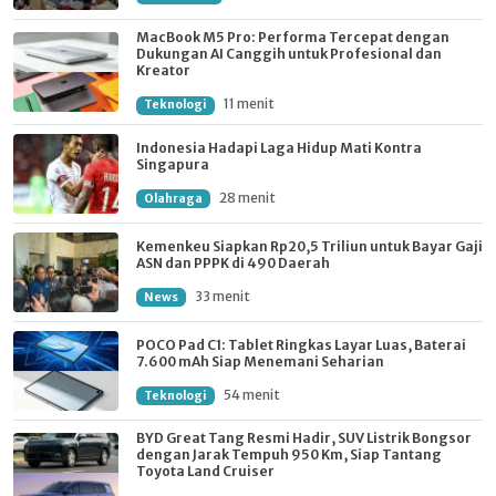
MacBook M5 Pro: Performa Tercepat dengan
Dukungan AI Canggih untuk Profesional dan
Kreator
11 menit
Teknologi
Indonesia Hadapi Laga Hidup Mati Kontra
Singapura
28 menit
Olahraga
Kemenkeu Siapkan Rp20,5 Triliun untuk Bayar Gaji
ASN dan PPPK di 490 Daerah
33 menit
News
POCO Pad C1: Tablet Ringkas Layar Luas, Baterai
7.600 mAh Siap Menemani Seharian
54 menit
Teknologi
BYD Great Tang Resmi Hadir, SUV Listrik Bongsor
dengan Jarak Tempuh 950 Km, Siap Tantang
Toyota Land Cruiser