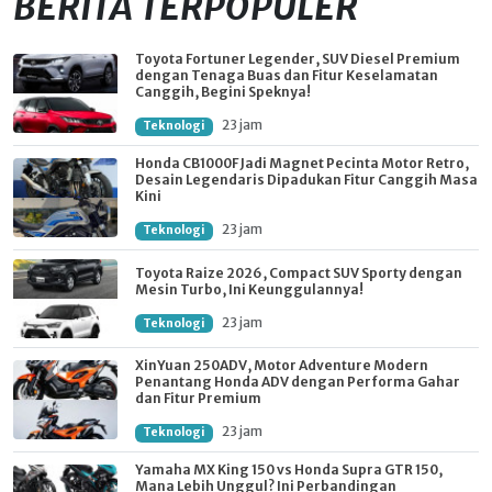
BERITA TERPOPULER
Toyota Fortuner Legender, SUV Diesel Premium
dengan Tenaga Buas dan Fitur Keselamatan
Canggih, Begini Speknya!
23 jam
Teknologi
Honda CB1000F Jadi Magnet Pecinta Motor Retro,
Desain Legendaris Dipadukan Fitur Canggih Masa
Kini
23 jam
Teknologi
Toyota Raize 2026, Compact SUV Sporty dengan
Mesin Turbo, Ini Keunggulannya!
23 jam
Teknologi
XinYuan 250ADV, Motor Adventure Modern
Penantang Honda ADV dengan Performa Gahar
dan Fitur Premium
23 jam
Teknologi
Yamaha MX King 150 vs Honda Supra GTR 150,
Mana Lebih Unggul? Ini Perbandingan