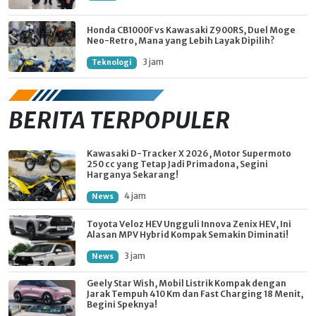
Honda CB1000F vs Kawasaki Z900RS, Duel Moge
Neo-Retro, Mana yang Lebih Layak Dipilih?
3 jam
Teknologi
BERITA TERPOPULER
Kawasaki D-Tracker X 2026, Motor Supermoto
250 cc yang Tetap Jadi Primadona, Segini
Harganya Sekarang!
4 jam
News
Toyota Veloz HEV Ungguli Innova Zenix HEV, Ini
Alasan MPV Hybrid Kompak Semakin Diminati!
3 jam
News
Geely Star Wish, Mobil Listrik Kompak dengan
Jarak Tempuh 410 Km dan Fast Charging 18 Menit,
Begini Speknya!