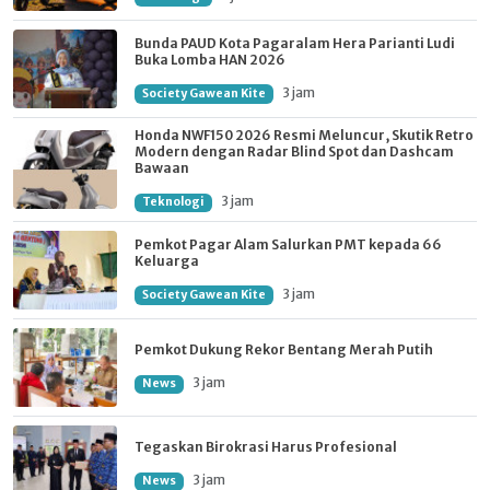
Bunda PAUD Kota Pagaralam Hera Parianti Ludi
Buka Lomba HAN 2026
3 jam
Society Gawean Kite
Honda NWF150 2026 Resmi Meluncur, Skutik Retro
Modern dengan Radar Blind Spot dan Dashcam
Bawaan
3 jam
Teknologi
Pemkot Pagar Alam Salurkan PMT kepada 66
Keluarga
3 jam
Society Gawean Kite
Pemkot Dukung Rekor Bentang Merah Putih
3 jam
News
Tegaskan Birokrasi Harus Profesional
3 jam
News