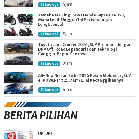
4 jam
Teknologi
Yamaha MX King 150 vs Honda Supra GTR 150,
Mana Lebih Unggul? Ini Perbandingan
Lengkapnya!
5 jam
Teknologi
Toyota Land Cruiser 2026, SUV Premium dengan
DNA Off-Road Legendaris dan Teknologi
Canggih, Begini Speknya!
3 jam
Teknologi
All-New Nissan Kicks 2026 Resmi Meluncur, SUV
e-POWER Irit 25,7 Km/L, Ini Kecanggihannya!
4 jam
Teknologi
BERITA PILIHAN
URI URI