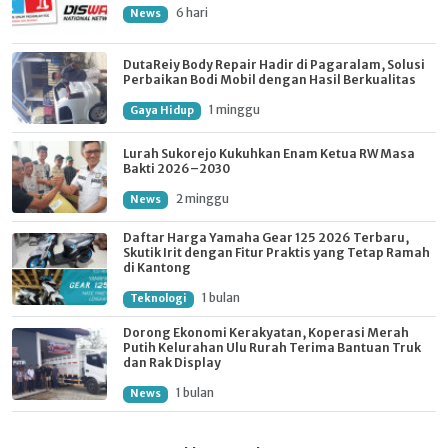
6 hari
News
DutaReiy Body Repair Hadir di Pagaralam, Solusi
Perbaikan Bodi Mobil dengan Hasil Berkualitas
1 minggu
Gaya Hidup
Lurah Sukorejo Kukuhkan Enam Ketua RW Masa
Bakti 2026–2030
2 minggu
News
Daftar Harga Yamaha Gear 125 2026 Terbaru,
Skutik Irit dengan Fitur Praktis yang Tetap Ramah
di Kantong
1 bulan
Teknologi
Dorong Ekonomi Kerakyatan, Koperasi Merah
Putih Kelurahan Ulu Rurah Terima Bantuan Truk
dan Rak Display
1 bulan
News