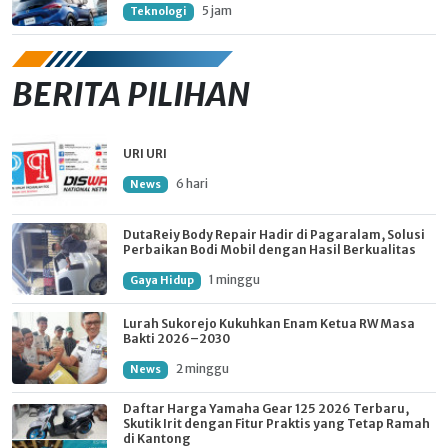
5 jam
Teknologi
BERITA PILIHAN
URI URI
6 hari
News
DutaReiy Body Repair Hadir di Pagaralam, Solusi
Perbaikan Bodi Mobil dengan Hasil Berkualitas
1 minggu
Gaya Hidup
Lurah Sukorejo Kukuhkan Enam Ketua RW Masa
Bakti 2026–2030
2 minggu
News
Daftar Harga Yamaha Gear 125 2026 Terbaru,
Skutik Irit dengan Fitur Praktis yang Tetap Ramah
di Kantong