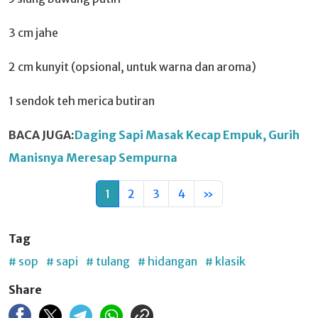
3 cm jahe
2 cm kunyit (opsional, untuk warna dan aroma)
1 sendok teh merica butiran
BACA JUGA:
Daging Sapi Masak Kecap Empuk, Gurih
Manisnya Meresap Sempurna
1
2
3
4
»
Tag
# sop
# sapi
# tulang
# hidangan
# klasik
Share