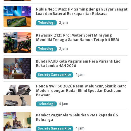
Nubia Neo 5 Max: HP Gaming dengan Layar Sangat
Luas dan Baterai Berkapasitas Raksasa
2 jam
Teknologi
Kawasaki Z125 Pro: Motor Sport Mini yang
Memiliki Tenaga Gahar Namun Tetap Irit BBM
3 jam
Teknologi
Bunda PAUD Kota Pagaralam Hera Parianti Ludi
Buka Lomba HAN 2026
4 jam
Society Gawean Kite
Honda NWF150 2026 Resmi Meluncur, Skutik Retro
Modern dengan Radar Blind Spot dan Dashcam
Bawaan
4 jam
Teknologi
Pemkot Pagar Alam Salurkan PMT kepada 66
Keluarga
4 jam
Society Gawean Kite