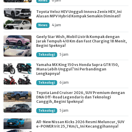
6 jam
News
Toyota Veloz HEV Ungguli Innova Zenix HEV, Ini
Alasan MPV Hybrid Kompak Semakin Diminati!
4 jam
News
Geely Star Wish, Mobil Listrik Kompak dengan
Jarak Tempuh 410 Km dan Fast Charging 18 Menit,
Begini Speknya!
5 jam
Teknologi
Yamaha MX King 150 vs Honda Supra GTR 150,
Mana Lebih Unggul? Ini Perbandingan
Lengkapnya!
6 jam
Teknologi
Toyota Land Cruiser 2026, SUV Premium dengan
DNA Off-Road Legendaris dan Teknologi
Canggih, Begini Speknya!
5 jam
Teknologi
All-New Nissan Kicks 2026 Resmi Meluncur, SUV
e-POWER Irit 25,7 Km/L, Ini Kecanggihannya!