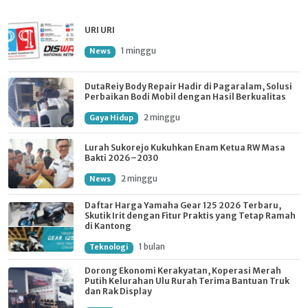
URI URI
1 minggu
News
DutaReiy Body Repair Hadir di Pagaralam, Solusi
Perbaikan Bodi Mobil dengan Hasil Berkualitas
2 minggu
Gaya Hidup
Lurah Sukorejo Kukuhkan Enam Ketua RW Masa
Bakti 2026–2030
2 minggu
News
Daftar Harga Yamaha Gear 125 2026 Terbaru,
Skutik Irit dengan Fitur Praktis yang Tetap Ramah
di Kantong
1 bulan
Teknologi
Dorong Ekonomi Kerakyatan, Koperasi Merah
Putih Kelurahan Ulu Rurah Terima Bantuan Truk
dan Rak Display