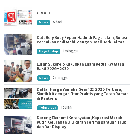
URI URI
6 hari
News
DutaReiy Body Repair Hadir di Pagaralam, Solusi
Perbaikan Bodi Mobil dengan Hasil Berkualitas
1 minggu
Gaya Hidup
Lurah Sukorejo Kukuhkan Enam Ketua RW Masa
Bakti 2026–2030
2 minggu
News
Daftar Harga Yamaha Gear 125 2026 Terbaru,
Skutik Irit dengan Fitur Praktis yang Tetap Ramah
di Kantong
1 bulan
Teknologi
Dorong Ekonomi Kerakyatan, Koperasi Merah
Putih Kelurahan Ulu Rurah Terima Bantuan Truk
dan Rak Display