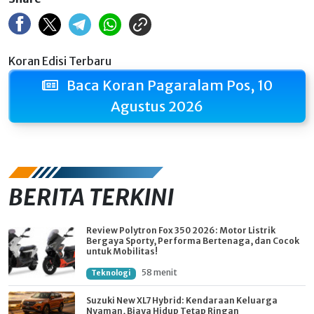
Koran Edisi Terbaru
Baca Koran Pagaralam Pos, 10
Agustus 2026
BERITA TERKINI
Review Polytron Fox 350 2026: Motor Listrik
Bergaya Sporty, Performa Bertenaga, dan Cocok
untuk Mobilitas!
58 menit
Teknologi
Suzuki New XL7 Hybrid: Kendaraan Keluarga
Nyaman, Biaya Hidup Tetap Ringan