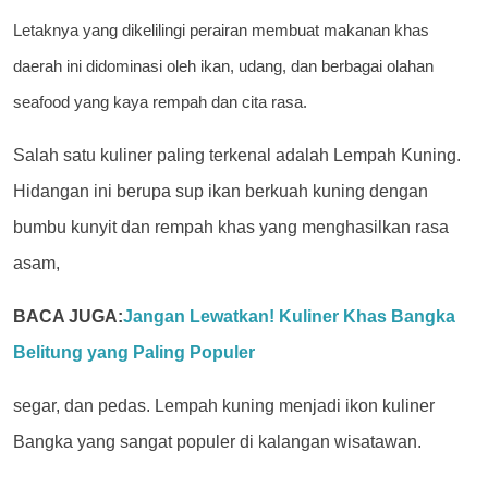
Letaknya yang dikelilingi perairan membuat makanan khas
daerah ini didominasi oleh ikan, udang, dan berbagai olahan
seafood yang kaya rempah dan cita rasa.
Salah satu kuliner paling terkenal adalah Lempah Kuning.
Hidangan ini berupa sup ikan berkuah kuning dengan
bumbu kunyit dan rempah khas yang menghasilkan rasa
asam,
BACA JUGA:
Jangan Lewatkan! Kuliner Khas Bangka
Belitung yang Paling Populer
segar, dan pedas. Lempah kuning menjadi ikon kuliner
Bangka yang sangat populer di kalangan wisatawan.