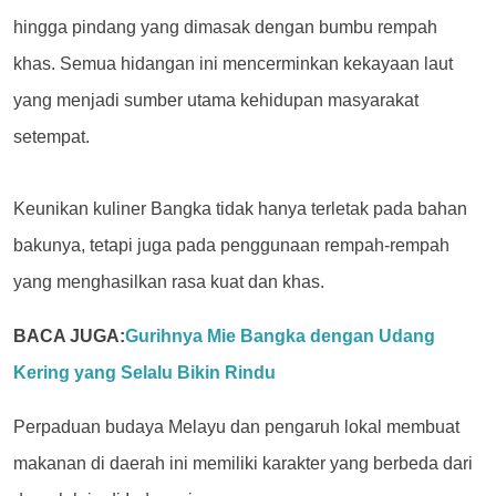
hingga pindang yang dimasak dengan bumbu rempah
khas. Semua hidangan ini mencerminkan kekayaan laut
yang menjadi sumber utama kehidupan masyarakat
setempat.
Keunikan kuliner Bangka tidak hanya terletak pada bahan
bakunya, tetapi juga pada penggunaan rempah-rempah
yang menghasilkan rasa kuat dan khas.
BACA JUGA:
Gurihnya Mie Bangka dengan Udang
Kering yang Selalu Bikin Rindu
Perpaduan budaya Melayu dan pengaruh lokal membuat
makanan di daerah ini memiliki karakter yang berbeda dari