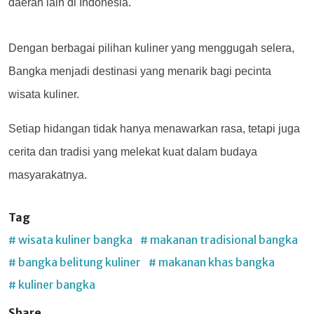
daerah lain di Indonesia.
Dengan berbagai pilihan kuliner yang menggugah selera,
Bangka menjadi destinasi yang menarik bagi pecinta
wisata kuliner.
Setiap hidangan tidak hanya menawarkan rasa, tetapi juga
cerita dan tradisi yang melekat kuat dalam budaya
masyarakatnya.
Tag
# wisata kuliner bangka
# makanan tradisional bangka
# bangka belitung kuliner
# makanan khas bangka
# kuliner bangka
Share