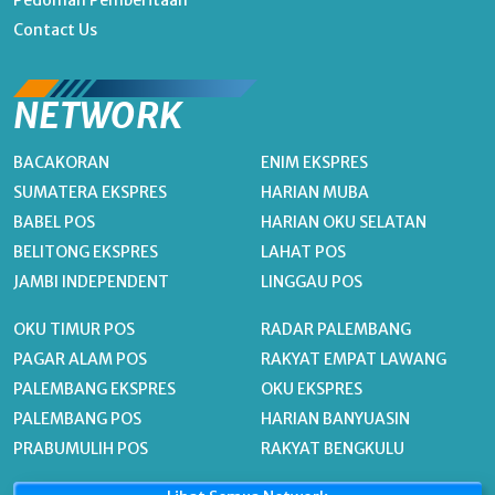
Pedoman Pemberitaan
Contact Us
NETWORK
BACAKORAN
ENIM EKSPRES
SUMATERA EKSPRES
HARIAN MUBA
BABEL POS
HARIAN OKU SELATAN
BELITONG EKSPRES
LAHAT POS
JAMBI INDEPENDENT
LINGGAU POS
OKU TIMUR POS
RADAR PALEMBANG
PAGAR ALAM POS
RAKYAT EMPAT LAWANG
PALEMBANG EKSPRES
OKU EKSPRES
PALEMBANG POS
HARIAN BANYUASIN
PRABUMULIH POS
RAKYAT BENGKULU