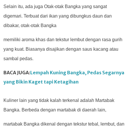
Selain itu, ada juga Otak-otak Bangka yang sangat
digemari. Terbuat dari ikan yang dibungkus daun dan
dibakar, otak-otak Bangka
memiliki aroma khas dan tekstur lembut dengan rasa gurih
yang kuat. Biasanya disajikan dengan saus kacang atau
sambal pedas.
BACA JUGA:
Lempah Kuning Bangka, Pedas Segarnya
yang Bikin Kaget tapi Ketagihan
Kuliner lain yang tidak kalah terkenal adalah Martabak
Bangka. Berbeda dengan martabak di daerah lain,
martabak Bangka dikenal dengan tekstur tebal, lembut, dan