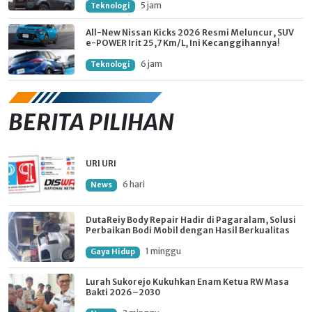
5 jam
Teknologi
All-New Nissan Kicks 2026 Resmi Meluncur, SUV
e-POWER Irit 25,7 Km/L, Ini Kecanggihannya!
6 jam
Teknologi
BERITA PILIHAN
URI URI
6 hari
News
DutaReiy Body Repair Hadir di Pagaralam, Solusi
Perbaikan Bodi Mobil dengan Hasil Berkualitas
1 minggu
Gaya Hidup
Lurah Sukorejo Kukuhkan Enam Ketua RW Masa
Bakti 2026–2030