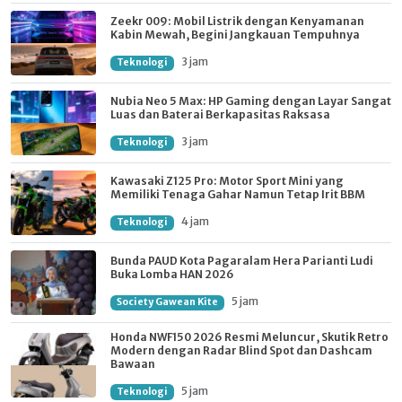
Zeekr 009: Mobil Listrik dengan Kenyamanan
Kabin Mewah, Begini Jangkauan Tempuhnya
3 jam
Teknologi
Nubia Neo 5 Max: HP Gaming dengan Layar Sangat
Luas dan Baterai Berkapasitas Raksasa
3 jam
Teknologi
Kawasaki Z125 Pro: Motor Sport Mini yang
Memiliki Tenaga Gahar Namun Tetap Irit BBM
4 jam
Teknologi
Bunda PAUD Kota Pagaralam Hera Parianti Ludi
Buka Lomba HAN 2026
5 jam
Society Gawean Kite
Honda NWF150 2026 Resmi Meluncur, Skutik Retro
Modern dengan Radar Blind Spot dan Dashcam
Bawaan
5 jam
Teknologi