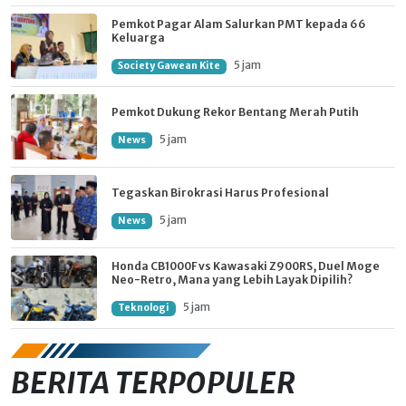
Pemkot Pagar Alam Salurkan PMT kepada 66
Keluarga
5 jam
Society Gawean Kite
Pemkot Dukung Rekor Bentang Merah Putih
5 jam
News
Tegaskan Birokrasi Harus Profesional
5 jam
News
Honda CB1000F vs Kawasaki Z900RS, Duel Moge
Neo-Retro, Mana yang Lebih Layak Dipilih?
5 jam
Teknologi
BERITA TERPOPULER