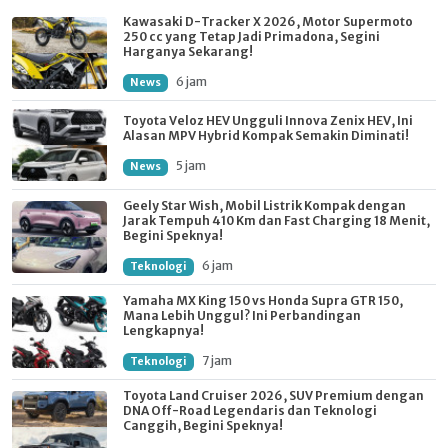
Kawasaki D-Tracker X 2026, Motor Supermoto
250 cc yang Tetap Jadi Primadona, Segini
Harganya Sekarang!
6 jam
News
Toyota Veloz HEV Ungguli Innova Zenix HEV, Ini
Alasan MPV Hybrid Kompak Semakin Diminati!
5 jam
News
Geely Star Wish, Mobil Listrik Kompak dengan
Jarak Tempuh 410 Km dan Fast Charging 18 Menit,
Begini Speknya!
6 jam
Teknologi
Yamaha MX King 150 vs Honda Supra GTR 150,
Mana Lebih Unggul? Ini Perbandingan
Lengkapnya!
7 jam
Teknologi
Toyota Land Cruiser 2026, SUV Premium dengan
DNA Off-Road Legendaris dan Teknologi
Canggih, Begini Speknya!