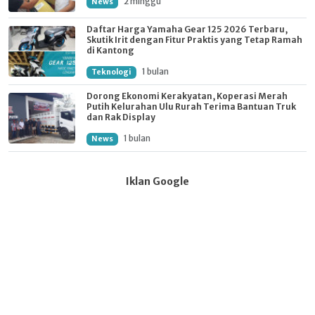
2 minggu
News
Daftar Harga Yamaha Gear 125 2026 Terbaru,
Skutik Irit dengan Fitur Praktis yang Tetap Ramah
di Kantong
1 bulan
Teknologi
Dorong Ekonomi Kerakyatan, Koperasi Merah
Putih Kelurahan Ulu Rurah Terima Bantuan Truk
dan Rak Display
1 bulan
News
Iklan Google