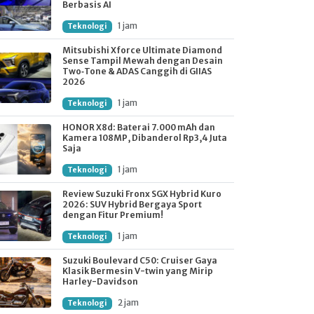
Berbasis AI
1 jam
Teknologi
Mitsubishi Xforce Ultimate Diamond
Sense Tampil Mewah dengan Desain
Two‑Tone & ADAS Canggih di GIIAS
2026
1 jam
Teknologi
HONOR X8d: Baterai 7.000 mAh dan
Kamera 108MP, Dibanderol Rp3,4 Juta
Saja
1 jam
Teknologi
Review Suzuki Fronx SGX Hybrid Kuro
2026: SUV Hybrid Bergaya Sport
dengan Fitur Premium!
1 jam
Teknologi
Suzuki Boulevard C50: Cruiser Gaya
Klasik Bermesin V-twin yang Mirip
Harley-Davidson
2 jam
Teknologi