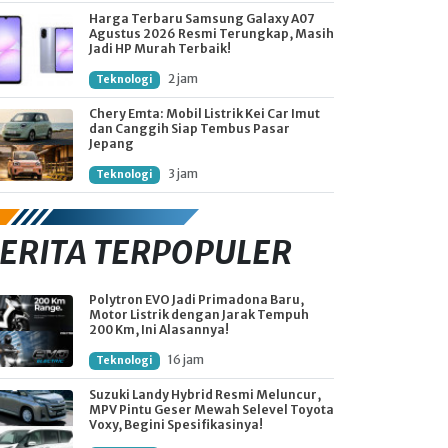
Harga Terbaru Samsung Galaxy A07
Agustus 2026 Resmi Terungkap, Masih
Jadi HP Murah Terbaik!
2 jam
Teknologi
Chery Emta: Mobil Listrik Kei Car Imut
dan Canggih Siap Tembus Pasar
Jepang
3 jam
Teknologi
ERITA TERPOPULER
Polytron EVO Jadi Primadona Baru,
Motor Listrik dengan Jarak Tempuh
200 Km, Ini Alasannya!
16 jam
Teknologi
Suzuki Landy Hybrid Resmi Meluncur,
MPV Pintu Geser Mewah Selevel Toyota
Voxy, Begini Spesifikasinya!