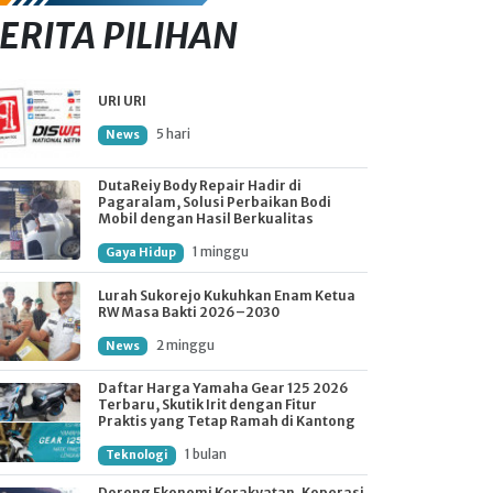
ERITA PILIHAN
URI URI
5 hari
News
DutaReiy Body Repair Hadir di
Pagaralam, Solusi Perbaikan Bodi
Mobil dengan Hasil Berkualitas
1 minggu
Gaya Hidup
Lurah Sukorejo Kukuhkan Enam Ketua
RW Masa Bakti 2026–2030
2 minggu
News
Daftar Harga Yamaha Gear 125 2026
Terbaru, Skutik Irit dengan Fitur
Praktis yang Tetap Ramah di Kantong
1 bulan
Teknologi
Dorong Ekonomi Kerakyatan, Koperasi