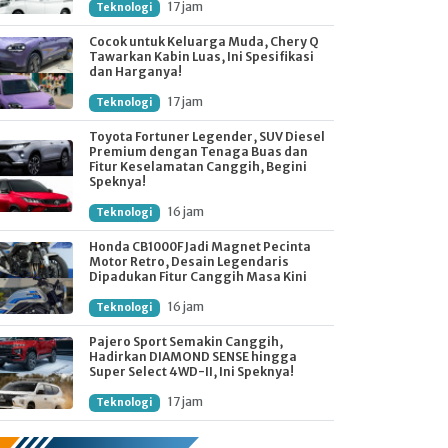
17 jam
Teknologi
Cocok untuk Keluarga Muda, Chery Q
Tawarkan Kabin Luas, Ini Spesifikasi
dan Harganya!
17 jam
Teknologi
Toyota Fortuner Legender, SUV Diesel
Premium dengan Tenaga Buas dan
Fitur Keselamatan Canggih, Begini
Speknya!
16 jam
Teknologi
Honda CB1000F Jadi Magnet Pecinta
Motor Retro, Desain Legendaris
Dipadukan Fitur Canggih Masa Kini
16 jam
Teknologi
Pajero Sport Semakin Canggih,
Hadirkan DIAMOND SENSE hingga
Super Select 4WD-II, Ini Speknya!
17 jam
Teknologi