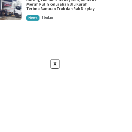
Merah Putih Kelurahan Ulu Rurah
Terima Bantuan Truk dan Rak Display
1 bulan
News
x