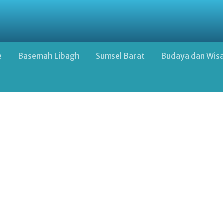
e
Basemah Libagh
Sumsel Barat
Budaya dan Wis
Google Advertisement Below