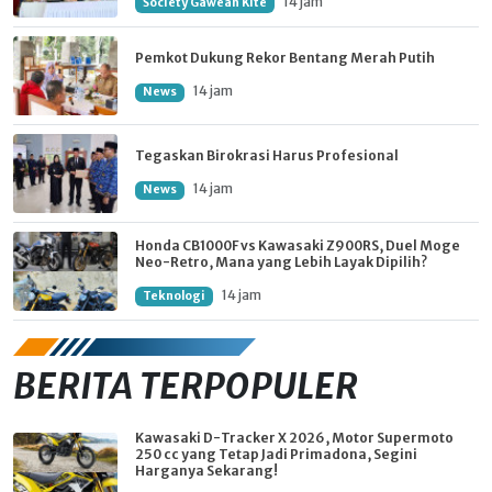
14 jam
Society Gawean Kite
Pemkot Dukung Rekor Bentang Merah Putih
14 jam
News
Tegaskan Birokrasi Harus Profesional
14 jam
News
Honda CB1000F vs Kawasaki Z900RS, Duel Moge
Neo-Retro, Mana yang Lebih Layak Dipilih?
14 jam
Teknologi
BERITA TERPOPULER
Kawasaki D-Tracker X 2026, Motor Supermoto
250 cc yang Tetap Jadi Primadona, Segini
Harganya Sekarang!