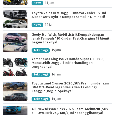
15 jam
News
Toyota Veloz HEV Ungguli Innova Zenix HEV, Ini
Alasan MPV Hybrid Kompak Semakin Diminati!
14 jam
News
Geely Star Wish, Mobil Listrik Kompak dengan
Jarak Tempuh 410 Km dan Fast Charging 18 Menit,
Begini Speknya!
15 jam
Teknologi
Yamaha MX King 150 vs Honda Supra GTR 150,
Mana Lebih Unggul? Ini Perbandingan
Lengkapnya!
16 jam
Teknologi
Toyota Land Cruiser 2026, SUV Premium dengan
DNA Off-Road Legendaris dan Teknologi
Canggih, Begini Speknya!
14 jam
Teknologi
All-New Nissan Kicks 2026 Resmi Meluncur, SUV
e-POWER Irit 25,7 Km/L, Ini Kecanggihannya!