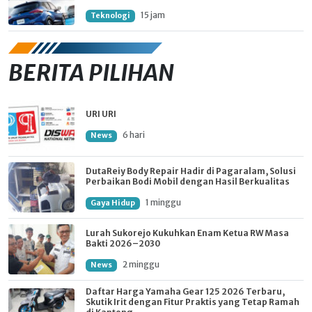
15 jam
Teknologi
BERITA PILIHAN
URI URI
6 hari
News
DutaReiy Body Repair Hadir di Pagaralam, Solusi
Perbaikan Bodi Mobil dengan Hasil Berkualitas
1 minggu
Gaya Hidup
Lurah Sukorejo Kukuhkan Enam Ketua RW Masa
Bakti 2026–2030
2 minggu
News
Daftar Harga Yamaha Gear 125 2026 Terbaru,
Skutik Irit dengan Fitur Praktis yang Tetap Ramah