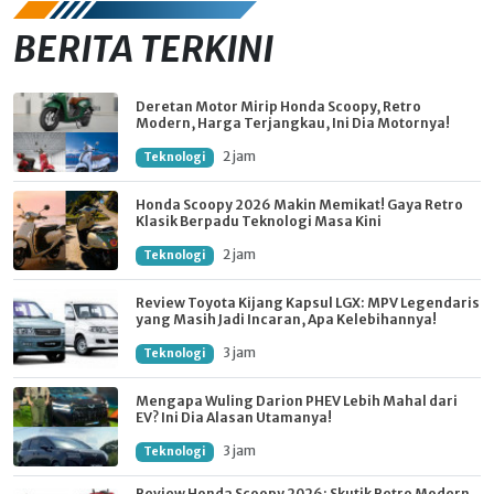
BERITA TERKINI
Deretan Motor Mirip Honda Scoopy, Retro
Modern, Harga Terjangkau, Ini Dia Motornya!
2 jam
Teknologi
Honda Scoopy 2026 Makin Memikat! Gaya Retro
Klasik Berpadu Teknologi Masa Kini
2 jam
Teknologi
Review Toyota Kijang Kapsul LGX: MPV Legendaris
yang Masih Jadi Incaran, Apa Kelebihannya!
3 jam
Teknologi
Mengapa Wuling Darion PHEV Lebih Mahal dari
EV? Ini Dia Alasan Utamanya!
3 jam
Teknologi
Review Honda Scoopy 2026: Skutik Retro Modern