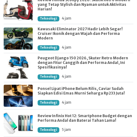
yang Tetap Stylish dan Nyaman untuk Aktivitas
Harian!
4 jam
Teknologi
Kawasaki Eliminator 2027 Hadir Lebih Segar!
Cruiser Ikonik dengan Wajah dan Performa
Modern
4 jam
Teknologi
Peugeot Django 150 2026, Skuter Retro Modern
dengan Fitur Canggih dan Performa Andal, Ini
Spesifikasinya!
4 jam
Teknologi
Ponsel Lipat iPhone Belum Rilis, Caviar Sudah
Siapkan Edisi Emas Murni Seharga Rp233 Juta!
4 jam
Teknologi
Review Infinix Hot 12: Smartphone Budget dengan
Performa Andal dan Baterai Tahan Lama!
5 jam
Teknologi