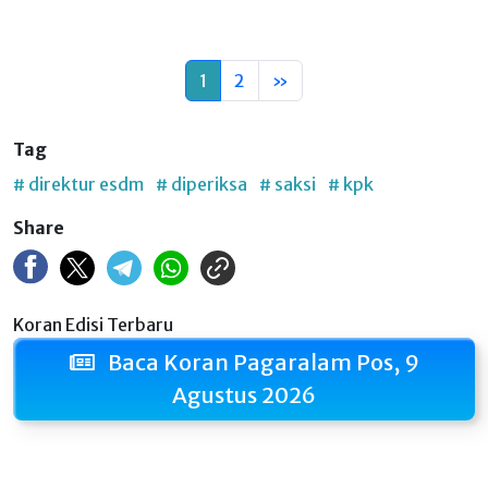
1
2
»
Tag
# direktur esdm
# diperiksa
# saksi
# kpk
Share
Koran Edisi Terbaru
Baca Koran Pagaralam Pos, 9
Agustus 2026