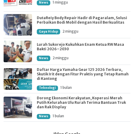
1 minggu
News
DutaReiy Body Repair Hadir di Pagaralam, Solusi
Perbaikan Bodi Mobil dengan Hasil Berkualitas
2 minggu
Gaya Hidup
Lurah Sukorejo Kukuhkan Enam Ketua RW Masa
Bakti 2026–2030
2 minggu
News
Daftar Harga Yamaha Gear 125 2026 Terbaru,
Skutik Irit dengan Fitur Praktis yang Tetap Ramah
di Kantong
1 bulan
Teknologi
Dorong Ekonomi Kerakyatan, Koperasi Merah
Putih Kelurahan Ulu Rurah Terima Bantuan Truk
dan Rak Display
1 bulan
News