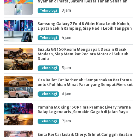
Nyaman di Mata, Baterai Besar Tahan Seharian
3 jam
Teknologi
Samsung Galaxy Z Fold 8 Wide: Kaca Lebih Kokoh,
Lipatan Lebih Ramping, Siap Hadir Lebih Tangguh
4 jam
Teknologi
Suzuki GN 160 Resmi Mengaspal: Desain Klasik
Modern, Siap Memikat Pecinta Motor di Seluruh
Dunia
5 jam
Teknologi
Ora Ballet Cat Berbenah: Sempurnakan Performa
untuk Pulihkan Minat Pasar yang Sempat Merosot
6 jam
Teknologi
Yamaha MX King 150 Prima Pramac Livery: Warna
Balap Legendaris, Semakin Gagah di Jalan Raya
7 jam
Teknologi
Emta Kei Car Listrik Chery: Si Imut Canggih Buatan