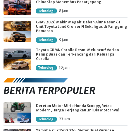
China Siap Menembus Pasar Jepang
8 jam
Teknologi
GIIAS 2026 Makin Megah: Babah Alun Pesan 61
Unit Toyota Land Cruiser FJ Sekaligus di Panggung
Pameran
9 jam
Teknologi
Toyota GRMN Corolla Resmi Meluncur! Varian
Paling Buas dan Terkencang dari Keluarga
Corolla
10 jam
Teknologi
BERITA TERPOPULER
Deretan Motor Mirip Honda Scoopy, Retro
Modern, Harga Terjangkau, Ini Dia Motornya!
23 jam
Teknologi
Yamaha XTZ 150 2026, Motor Dual Purpose