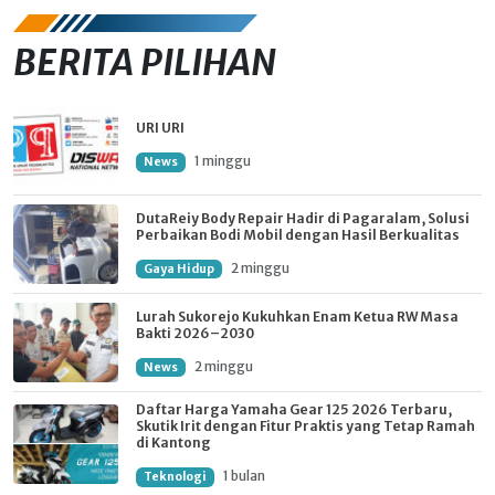
BERITA PILIHAN
URI URI
1 minggu
News
DutaReiy Body Repair Hadir di Pagaralam, Solusi
Perbaikan Bodi Mobil dengan Hasil Berkualitas
2 minggu
Gaya Hidup
Lurah Sukorejo Kukuhkan Enam Ketua RW Masa
Bakti 2026–2030
2 minggu
News
Daftar Harga Yamaha Gear 125 2026 Terbaru,
Skutik Irit dengan Fitur Praktis yang Tetap Ramah
di Kantong
1 bulan
Teknologi