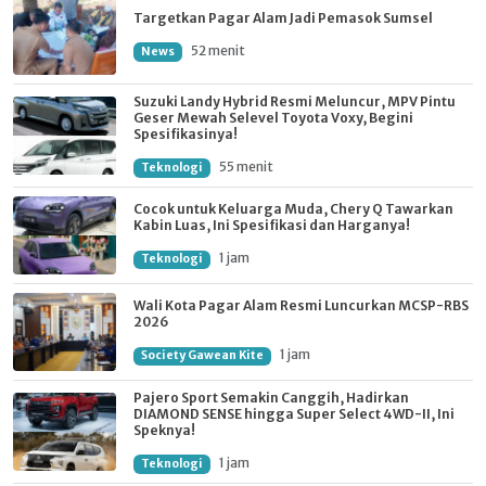
Targetkan Pagar Alam Jadi Pemasok Sumsel
52 menit
News
Suzuki Landy Hybrid Resmi Meluncur, MPV Pintu
Geser Mewah Selevel Toyota Voxy, Begini
Spesifikasinya!
55 menit
Teknologi
Cocok untuk Keluarga Muda, Chery Q Tawarkan
Kabin Luas, Ini Spesifikasi dan Harganya!
1 jam
Teknologi
Wali Kota Pagar Alam Resmi Luncurkan MCSP-RBS
2026
1 jam
Society Gawean Kite
Pajero Sport Semakin Canggih, Hadirkan
DIAMOND SENSE hingga Super Select 4WD-II, Ini
Speknya!
1 jam
Teknologi