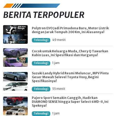
BERITA TERPOPULER
Polytron EVO Jadi Primadona Baru, Motor Listrik
dengan Jarak Tempuh 200 Km, Ini Alasannya!
49 menit
Teknologi
Cocok untuk Keluarga Muda, Chery Q Tawarkan
Kabin Luas, Ini Spesifikasi dan Harganya!
1 jam
Teknologi
Suzuki Landy Hybrid Resmi Meluncur, MPV Pintu
Geser Mewah Selevel Toyota Voxy, Begini
Spesifikasinya!
55 menit
Teknologi
Pajero Sport Semakin Canggih, Hadirkan
DIAMOND SENSE hingga Super Select 4WD-II, Ini
Speknya!
1 jam
Teknologi