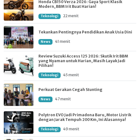
Honda CB150 Verza 2026: Gaya Sport Klasik
Modern, BBM Irit Buat Harian!
22 menit
Teknologi
Tekankan Pentingnya Pendidikan Anak Usia Dini
41 menit
News
Review Suzuki Access 125 2026: Skutik Irit BBM
yang Nyaman untuk Harian, Masih Layak Jadi
Pilihan!
45 menit
Teknologi
Perkuat Gerakan Cegah Stunting
47 menit
News
Polytron EVO Jadi Primadona Baru, Motor Listrik
dengan Jarak Tempuh 200 Km, Ini Alasannya!
49 menit
Teknologi