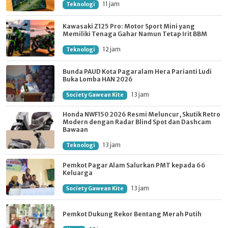
11 jam
Teknologi
Kawasaki Z125 Pro: Motor Sport Mini yang
Memiliki Tenaga Gahar Namun Tetap Irit BBM
12 jam
Teknologi
Bunda PAUD Kota Pagaralam Hera Parianti Ludi
Buka Lomba HAN 2026
13 jam
Society Gawean Kite
Honda NWF150 2026 Resmi Meluncur, Skutik Retro
Modern dengan Radar Blind Spot dan Dashcam
Bawaan
13 jam
Teknologi
Pemkot Pagar Alam Salurkan PMT kepada 66
Keluarga
13 jam
Society Gawean Kite
Pemkot Dukung Rekor Bentang Merah Putih