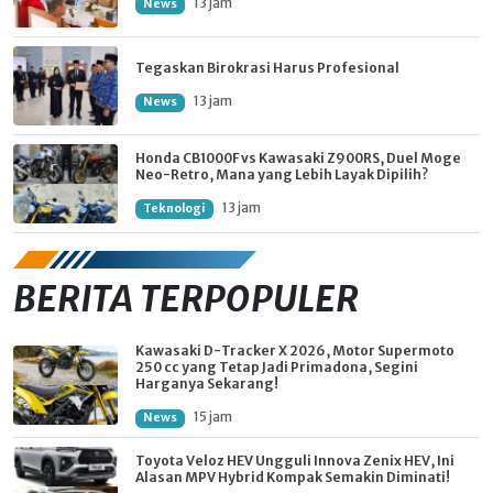
13 jam
News
Tegaskan Birokrasi Harus Profesional
13 jam
News
Honda CB1000F vs Kawasaki Z900RS, Duel Moge
Neo-Retro, Mana yang Lebih Layak Dipilih?
13 jam
Teknologi
BERITA TERPOPULER
Kawasaki D-Tracker X 2026, Motor Supermoto
250 cc yang Tetap Jadi Primadona, Segini
Harganya Sekarang!
15 jam
News
Toyota Veloz HEV Ungguli Innova Zenix HEV, Ini
Alasan MPV Hybrid Kompak Semakin Diminati!