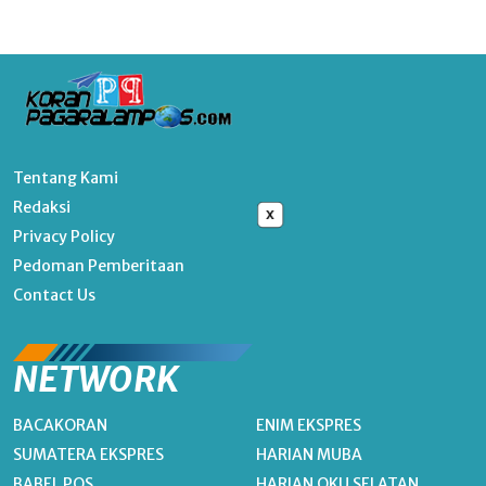
Tentang Kami
Redaksi
x
Privacy Policy
Pedoman Pemberitaan
Contact Us
NETWORK
BACAKORAN
ENIM EKSPRES
SUMATERA EKSPRES
HARIAN MUBA
BABEL POS
HARIAN OKU SELATAN