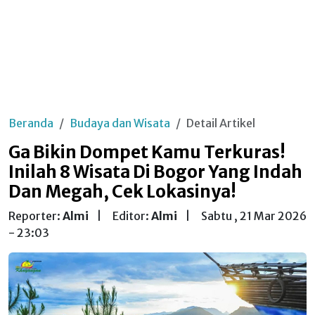
Beranda
Budaya dan Wisata
Detail Artikel
Ga Bikin Dompet Kamu Terkuras!
Inilah 8 Wisata Di Bogor Yang Indah
Dan Megah, Cek Lokasinya!
Reporter:
Almi
|
Editor:
Almi
|
Sabtu , 21 Mar 2026
- 23:03