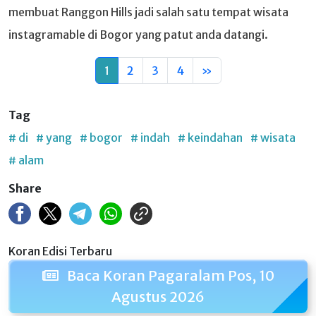
membuat Ranggon Hills jadi salah satu tempat wisata
instagramable di Bogor yang patut anda datangi.
1
2
3
4
»
Tag
# di
# yang
# bogor
# indah
# keindahan
# wisata
# alam
Share
Koran Edisi Terbaru
Baca Koran Pagaralam Pos, 10
Agustus 2026