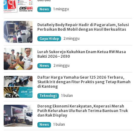
1 minggu
News
DutaReiy Body Repair Hadir di Pagaralam, Solusi
Perbaikan Bodi Mobil dengan Hasil Berkualitas
2 minggu
Gaya Hidup
Lurah Sukorejo Kukuhkan Enam Ketua RW Masa
Bakti 2026–2030
2 minggu
News
Daftar Harga Yamaha Gear 125 2026 Terbaru,
Skutik Irit dengan Fitur Praktis yang Tetap Ramah
di Kantong
1 bulan
Teknologi
Dorong Ekonomi Kerakyatan, Koperasi Merah
Putih Kelurahan Ulu Rurah Terima Bantuan Truk
dan Rak Display
1 bulan
News