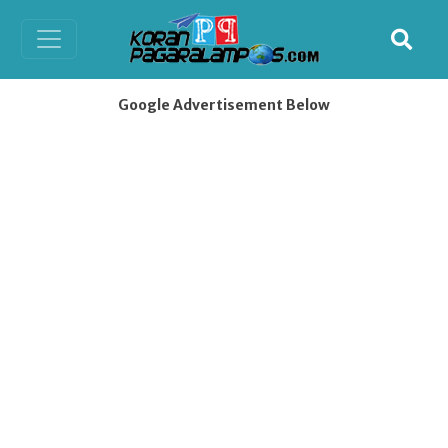
Google Advertisement Below