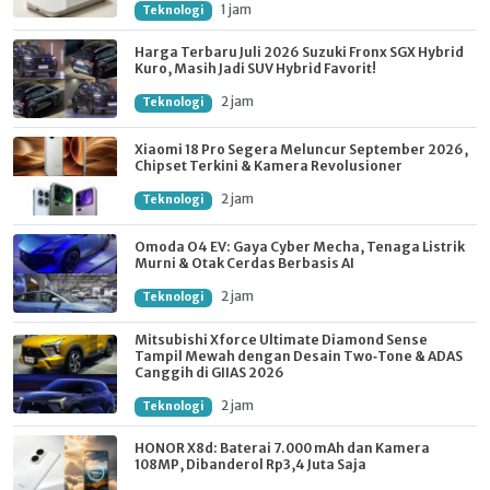
1 jam
Teknologi
Harga Terbaru Juli 2026 Suzuki Fronx SGX Hybrid
Kuro, Masih Jadi SUV Hybrid Favorit!
2 jam
Teknologi
Xiaomi 18 Pro Segera Meluncur September 2026,
Chipset Terkini & Kamera Revolusioner
2 jam
Teknologi
Omoda O4 EV: Gaya Cyber Mecha, Tenaga Listrik
Murni & Otak Cerdas Berbasis AI
2 jam
Teknologi
Mitsubishi Xforce Ultimate Diamond Sense
Tampil Mewah dengan Desain Two‑Tone & ADAS
Canggih di GIIAS 2026
2 jam
Teknologi
HONOR X8d: Baterai 7.000 mAh dan Kamera
108MP, Dibanderol Rp3,4 Juta Saja