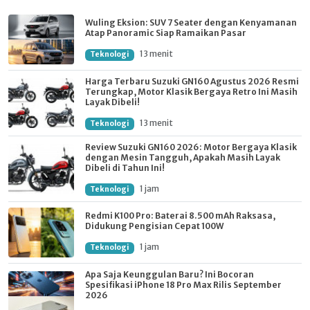
Wuling Eksion: SUV 7 Seater dengan Kenyamanan
Atap Panoramic Siap Ramaikan Pasar
13 menit
Teknologi
Harga Terbaru Suzuki GN160 Agustus 2026 Resmi
Terungkap, Motor Klasik Bergaya Retro Ini Masih
Layak Dibeli!
13 menit
Teknologi
Review Suzuki GN160 2026: Motor Bergaya Klasik
dengan Mesin Tangguh, Apakah Masih Layak
Dibeli di Tahun Ini!
1 jam
Teknologi
Redmi K100 Pro: Baterai 8.500 mAh Raksasa,
Didukung Pengisian Cepat 100W
1 jam
Teknologi
Apa Saja Keunggulan Baru? Ini Bocoran
Spesifikasi iPhone 18 Pro Max Rilis September
2026