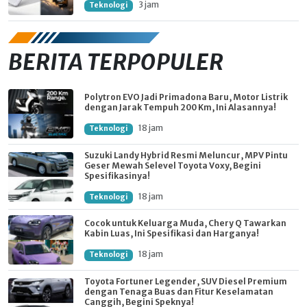
3 jam
Teknologi
BERITA TERPOPULER
Polytron EVO Jadi Primadona Baru, Motor Listrik
dengan Jarak Tempuh 200 Km, Ini Alasannya!
18 jam
Teknologi
Suzuki Landy Hybrid Resmi Meluncur, MPV Pintu
Geser Mewah Selevel Toyota Voxy, Begini
Spesifikasinya!
18 jam
Teknologi
Cocok untuk Keluarga Muda, Chery Q Tawarkan
Kabin Luas, Ini Spesifikasi dan Harganya!
18 jam
Teknologi
Toyota Fortuner Legender, SUV Diesel Premium
dengan Tenaga Buas dan Fitur Keselamatan
Canggih, Begini Speknya!