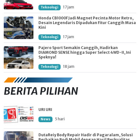
17 jam
Teknologi
Honda CB1000F Jadi Magnet Pecinta Motor Retro,
Desain Legendaris Dipadukan Fitur Canggih Masa
Kini
17 jam
Teknologi
Pajero Sport Semakin Canggih, Hadirkan
DIAMOND SENSE hingga Super Select 4WD-II, Ini
Speknya!
18 jam
Teknologi
BERITA PILIHAN
URI URI
5 hari
News
DutaReiy Body Repair Hadir di Pagaralam, Solusi
Perbaikan Bodi Mobil dengan Hasil Berkualitas