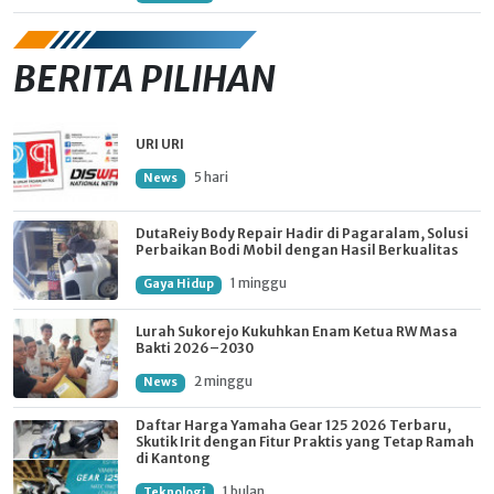
BERITA PILIHAN
URI URI
5 hari
News
DutaReiy Body Repair Hadir di Pagaralam, Solusi
Perbaikan Bodi Mobil dengan Hasil Berkualitas
1 minggu
Gaya Hidup
Lurah Sukorejo Kukuhkan Enam Ketua RW Masa
Bakti 2026–2030
2 minggu
News
Daftar Harga Yamaha Gear 125 2026 Terbaru,
Skutik Irit dengan Fitur Praktis yang Tetap Ramah
di Kantong
1 bulan
Teknologi