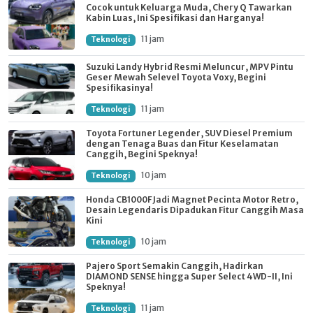
Cocok untuk Keluarga Muda, Chery Q Tawarkan
Kabin Luas, Ini Spesifikasi dan Harganya!
11 jam
Teknologi
Suzuki Landy Hybrid Resmi Meluncur, MPV Pintu
Geser Mewah Selevel Toyota Voxy, Begini
Spesifikasinya!
11 jam
Teknologi
Toyota Fortuner Legender, SUV Diesel Premium
dengan Tenaga Buas dan Fitur Keselamatan
Canggih, Begini Speknya!
10 jam
Teknologi
Honda CB1000F Jadi Magnet Pecinta Motor Retro,
Desain Legendaris Dipadukan Fitur Canggih Masa
Kini
10 jam
Teknologi
Pajero Sport Semakin Canggih, Hadirkan
DIAMOND SENSE hingga Super Select 4WD-II, Ini
Speknya!
11 jam
Teknologi