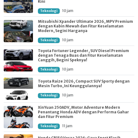
Kini
10 jam
Teknologi
Mitsubishi Xpander Ultimate 2026, MPV Premium
dengan Kabin Mewah dan Fitur Keselamatan
Modern, Segini Harganya
10 jam
Teknologi
Toyota Fortuner Legender, SUV Diesel Premium
dengan Tenaga Buas dan Fitur Keselamatan
Canggih, Begini Speknya!
10 jam
Teknologi
Toyota Raize 2026, Compact SUV Sporty dengan
Mesin Turbo, Ini Keunggulannya!
10 jam
Teknologi
XinYuan 250ADV, Motor Adventure Modern
Penantang Honda ADV dengan Performa Gahar
dan Fitur Premium
11 jam
Teknologi
Honda CB150 Verza 2026: Gaya Sport Klasik