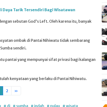
 Daya Tarik Tersendiri Bagi Wisatawan
 dengan sebutan God's Left. Oleh karena itu, banyak
syatan ombak di Pantai Nihiwatu tidak sembarang
Sumba sendiri.
u pantai yang mempunyai sifat privasi bagi kalangan
tulah kenyataan yang berlaku di Pantai Nihiwatu.
2
»
n
# di
# sumba
# indah
# pulau
# wisata