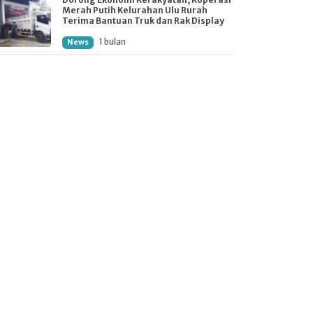
Merah Putih Kelurahan Ulu Rurah
Terima Bantuan Truk dan Rak Display
1 bulan
News