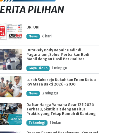
ERITA PILIHAN
URI URI
6 hari
News
DutaReiy Body Repair Hadir di
Pagaralam, Solusi Perbaikan Bodi
Mobil dengan Hasil Berkualitas
1 minggu
Gaya Hidup
Lurah Sukorejo Kukuhkan Enam Ketua
RW Masa Bakti 2026–2030
2 minggu
News
Daftar Harga Yamaha Gear 125 2026
Terbaru, Skutik Irit dengan Fitur
Praktis yang Tetap Ramah di Kantong
1 bulan
Teknologi
Dorong Ekonomi Kerakyatan, Koperasi