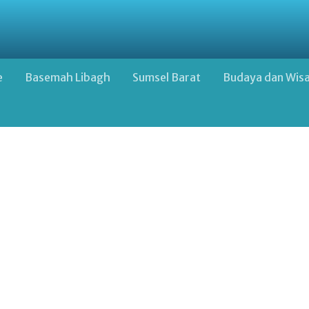
e
Basemah Libagh
Sumsel Barat
Budaya dan Wis
Google Advertisement Below