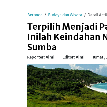
Beranda
Budaya dan Wisata
Detail Arti
Terpilih Menjadi Pa
Inilah Keindahan N
Sumba
Reporter:
Almi
|
Editor:
Almi
|
Jumat ,