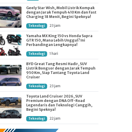
Geely Star Wish, Mobil Listrik Kompak
dengan Jarak Tempuh 410 Km dan Fast
Charging 18 Menit, Begini Speknya!
23 jam
Teknologi
Yamaha MX King 150 vs Honda Supra
GTR 150, Mana Lebih Unggul? Ini
Perbandingan Lengkapnya!
1 hari
Teknologi
BYD Great Tang Resmi Hadir, SUV
Listrik Bongsor dengan Jarak Tempuh
950 Km, Siap Tantang Toyota Land
Cruiser
23 jam
Teknologi
Toyota Land Cruiser 2026, SUV
Premium dengan DNA Off-Road
Legendaris dan Teknologi Canggih,
Begini Speknya!
22 jam
Teknologi