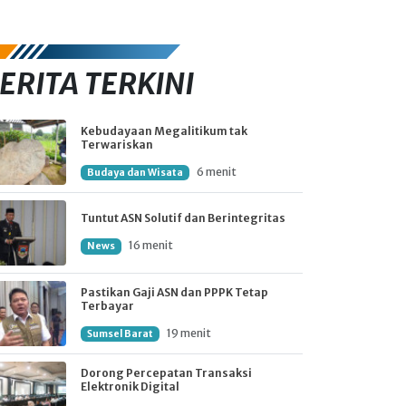
ERITA TERKINI
Kebudayaan Megalitikum tak
Terwariskan
6 menit
Budaya dan Wisata
Tuntut ASN Solutif dan Berintegritas
16 menit
News
Pastikan Gaji ASN dan PPPK Tetap
Terbayar
19 menit
Sumsel Barat
Dorong Percepatan Transaksi
Elektronik Digital