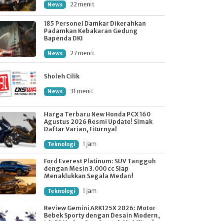
22 menit
News
185 Personel Damkar Dikerahkan
Padamkan Kebakaran Gedung
Bapenda DKI
27 menit
News
Sholeh Cilik
31 menit
News
Harga Terbaru New Honda PCX 160
Agustus 2026 Resmi Update! Simak
Daftar Varian, Fiturnya!
1 jam
Teknologi
Ford Everest Platinum: SUV Tangguh
dengan Mesin 3.000 cc Siap
Menaklukkan Segala Medan!
1 jam
Teknologi
Review Gemini ARK125X 2026: Motor
Bebek Sporty dengan Desain Modern,