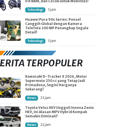
Irit BBM, dan Cocok untuk Mobilitas!
3 jam
Teknologi
Huawei Pura 90s Series: Ponsel
Canggih Global dengan Kamera
Telefoto 200 MP Penangkap Segala
Detail!
3 jam
Teknologi
ERITA TERPOPULER
Kawasaki D-Tracker X 2026, Motor
Supermoto 250 cc yang Tetap Jadi
Primadona, Segini Harganya
Sekarang!
23 jam
News
Toyota Veloz HEV Ungguli Innova Zenix
HEV, Ini Alasan MPV Hybrid Kompak
Semakin Diminati!
22 jam
News