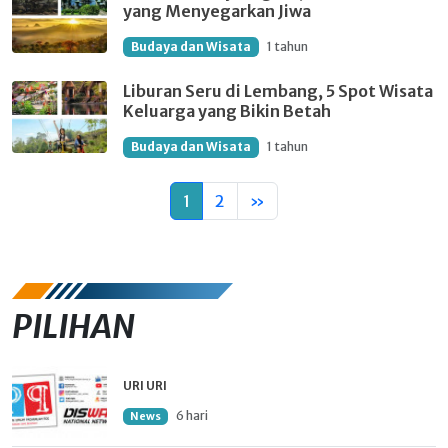
yang Menyegarkan Jiwa
Budaya dan Wisata
1 tahun
Liburan Seru di Lembang, 5 Spot Wisata
Keluarga yang Bikin Betah
Budaya dan Wisata
1 tahun
1
2
»
PILIHAN
URI URI
6 hari
News