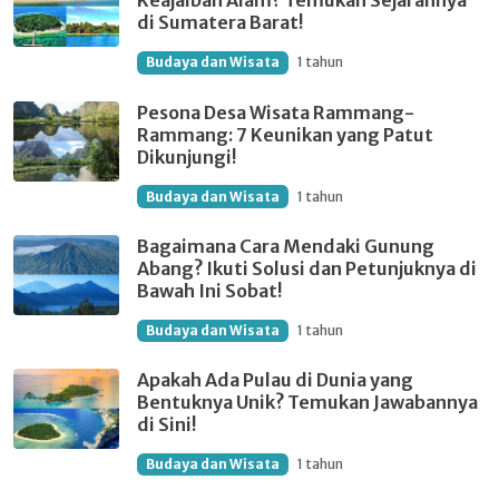
Keajaiban Alam? Temukan Sejarahnya
di Sumatera Barat!
Budaya dan Wisata
1 tahun
Pesona Desa Wisata Rammang-
Rammang: 7 Keunikan yang Patut
Dikunjungi!
Budaya dan Wisata
1 tahun
Bagaimana Cara Mendaki Gunung
Abang? Ikuti Solusi dan Petunjuknya di
Bawah Ini Sobat!
Budaya dan Wisata
1 tahun
Apakah Ada Pulau di Dunia yang
Bentuknya Unik? Temukan Jawabannya
di Sini!
Budaya dan Wisata
1 tahun