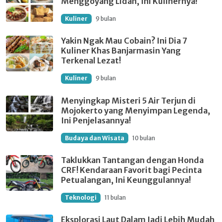
Menggoyang Lidah, Ini Kulinernya!
Kuliner
9 bulan
Yakin Ngak Mau Cobain? Ini Dia 7
Kuliner Khas Banjarmasin Yang
Terkenal Lezat!
Kuliner
9 bulan
Menyingkap Misteri 5 Air Terjun di
Mojokerto yang Menyimpan Legenda,
Ini Penjelasannya!
Budaya dan Wisata
10 bulan
Taklukkan Tantangan dengan Honda
CRF! Kendaraan Favorit bagi Pecinta
Petualangan, Ini Keunggulannya!
Teknologi
11 bulan
Eksplorasi Laut Dalam Jadi Lebih Mudah