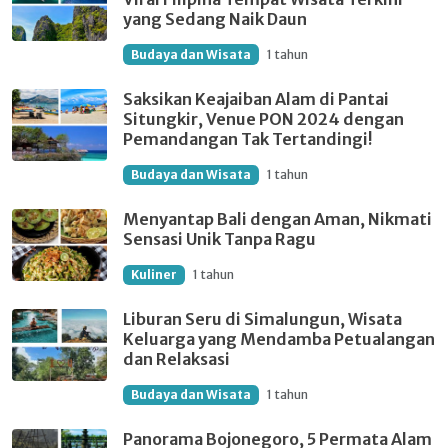
yang Sedang Naik Daun
Budaya dan Wisata
1 tahun
Saksikan Keajaiban Alam di Pantai
Situngkir, Venue PON 2024 dengan
Pemandangan Tak Tertandingi!
Budaya dan Wisata
1 tahun
Menyantap Bali dengan Aman, Nikmati
Sensasi Unik Tanpa Ragu
Kuliner
1 tahun
Liburan Seru di Simalungun, Wisata
Keluarga yang Mendamba Petualangan
dan Relaksasi
Budaya dan Wisata
1 tahun
Panorama Bojonegoro, 5 Permata Alam