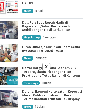
URI URI
4 hari
News
DutaReiy Body Repair Hadir di
Pagaralam, Solusi Perbaikan Bodi
Mobil dengan Hasil Berkualitas
1 minggu
Gaya Hidup
Lurah Sukorejo Kukuhkan Enam Ketua
RW Masa Bakti 2026–2030
2 minggu
News
x
Daftar Harga Yamaha Gear 125 2026
Terbaru, Skutik Irit dengan Fitur
Praktis yang Tetap Ramah di Kantong
1 bulan
Teknologi
Dorong Ekonomi Kerakyatan, Koperasi
Merah Putih Kelurahan Ulu Rurah
Terima Bantuan Truk dan Rak Display
1 bulan
News