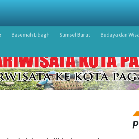
e
Basemah Libagh
Sumsel Barat
Budaya dan Wis
P