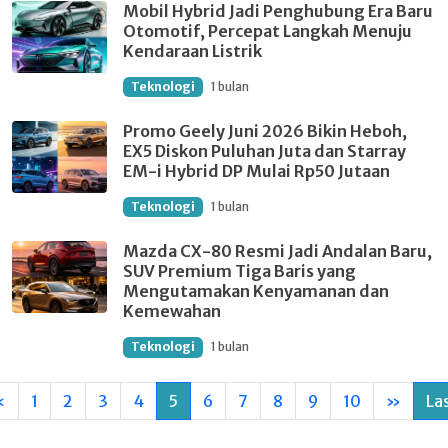
Mobil Hybrid Jadi Penghubung Era Baru
Otomotif, Percepat Langkah Menuju
Kendaraan Listrik
Teknologi
1 bulan
Promo Geely Juni 2026 Bikin Heboh,
EX5 Diskon Puluhan Juta dan Starray
EM-i Hybrid DP Mulai Rp50 Jutaan
Teknologi
1 bulan
Mazda CX-80 Resmi Jadi Andalan Baru,
SUV Premium Tiga Baris yang
Mengutamakan Kenyamanan dan
Kemewahan
Teknologi
1 bulan
«
1
2
3
4
5
6
7
8
9
10
»
La