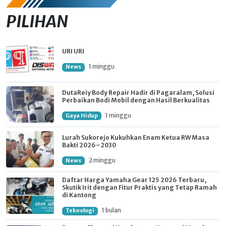
PILIHAN
URI URI
1 minggu
News
DutaReiy Body Repair Hadir di Pagaralam, Solusi
Perbaikan Bodi Mobil dengan Hasil Berkualitas
1 minggu
Gaya Hidup
Lurah Sukorejo Kukuhkan Enam Ketua RW Masa
Bakti 2026–2030
2 minggu
News
Daftar Harga Yamaha Gear 125 2026 Terbaru,
Skutik Irit dengan Fitur Praktis yang Tetap Ramah
di Kantong
1 bulan
Teknologi