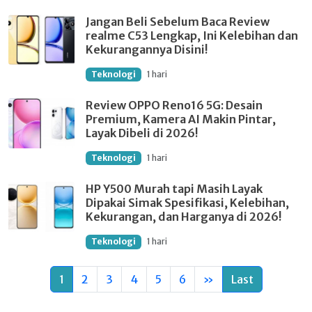
Jangan Beli Sebelum Baca Review
realme C53 Lengkap, Ini Kelebihan dan
Kekurangannya Disini!
Teknologi
1 hari
Review OPPO Reno16 5G: Desain
Premium, Kamera AI Makin Pintar,
Layak Dibeli di 2026!
Teknologi
1 hari
HP Y500 Murah tapi Masih Layak
Dipakai Simak Spesifikasi, Kelebihan,
Kekurangan, dan Harganya di 2026!
Teknologi
1 hari
1
2
3
4
5
6
»
Last