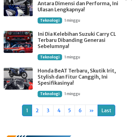
Antara Dimensi dan Performa, Ini
Ulasan Lengkapnya!
Teknologi
1 minggu
Ini Dia Kelebihan Suzuki Carry CL
Terbaru Dibanding Generasi
Sebelumnya!
Teknologi
1 minggu
Honda BeAT Terbaru, Skutik Irit,
Stylish dan Fitur Canggih, Ini
Spesifikasinya!
Teknologi
1 minggu
1
2
3
4
5
6
»
Last