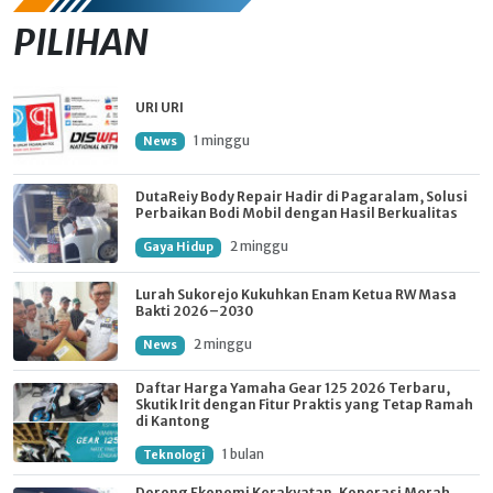
PILIHAN
URI URI
1 minggu
News
DutaReiy Body Repair Hadir di Pagaralam, Solusi
Perbaikan Bodi Mobil dengan Hasil Berkualitas
2 minggu
Gaya Hidup
Lurah Sukorejo Kukuhkan Enam Ketua RW Masa
Bakti 2026–2030
2 minggu
News
Daftar Harga Yamaha Gear 125 2026 Terbaru,
Skutik Irit dengan Fitur Praktis yang Tetap Ramah
di Kantong
1 bulan
Teknologi
Dorong Ekonomi Kerakyatan, Koperasi Merah