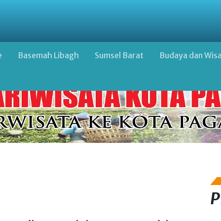
e
Basemah Libagh
Sumsel Barat
Budaya dan Wis
P