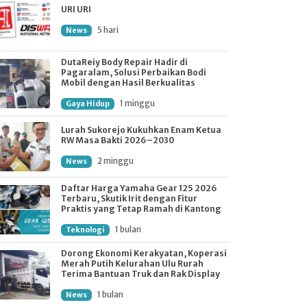
URI URI
5 hari
News
DutaReiy Body Repair Hadir di
Pagaralam, Solusi Perbaikan Bodi
Mobil dengan Hasil Berkualitas
1 minggu
Gaya Hidup
Lurah Sukorejo Kukuhkan Enam Ketua
RW Masa Bakti 2026–2030
2 minggu
News
Daftar Harga Yamaha Gear 125 2026
Terbaru, Skutik Irit dengan Fitur
Praktis yang Tetap Ramah di Kantong
1 bulan
Teknologi
Dorong Ekonomi Kerakyatan, Koperasi
Merah Putih Kelurahan Ulu Rurah
Terima Bantuan Truk dan Rak Display
1 bulan
News