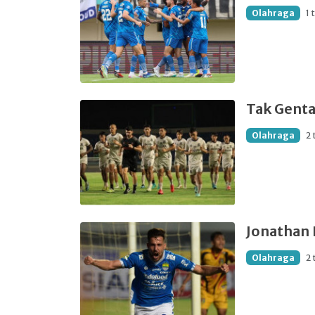
Olahraga
1 
Tak Genta
Olahraga
2 
Jonathan
Olahraga
2 