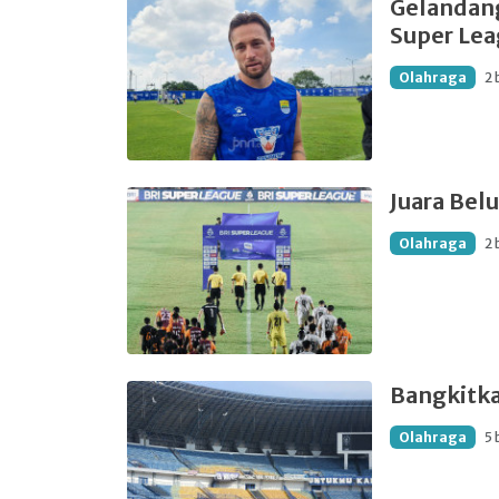
Gelandang
Super Le
Olahraga
2 
Juara Bel
Olahraga
2 
Bangkitka
Olahraga
5 