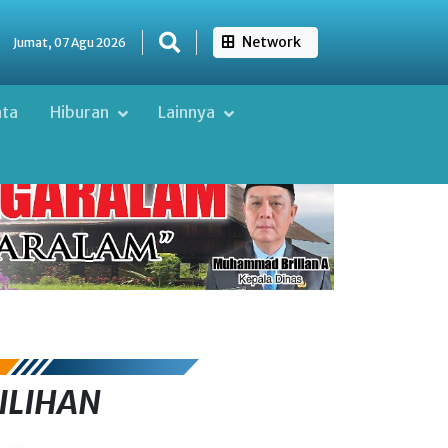
Network
Jumat, 07 Agu 2026
ata
Hiburan
Lainnya
ILIHAN