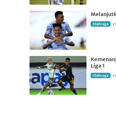
Melanjut
Olahraga
2 
Kemenanga
Liga 1
Olahraga
2 