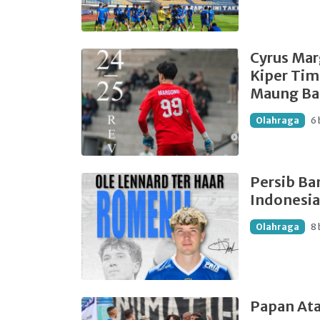
Cyrus Mar
Kiper Tim
Maung B
Olahraga
6 
Persib B
Indonesia
Olahraga
8 
Papan Ata