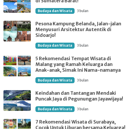
di Sumatera Barat!
Budaya dan Wisata
3 bulan
Pesona Kampung Belanda, Jalan-jalan
Menyusuri Arsitektur Autentik di
Sidoarjo!
Budaya dan Wisata
3 bulan
5 Rekomendasi Tempat Wisata di
Malang yang Ramah Keluarga dan
Anak-anak, Simak Ini Nama-namanya
Budaya dan Wisata
3 bulan
Keindahan dan Tantangan Mendaki
Puncak Jaya di Pegunungan Jayawijaya!
Budaya dan Wisata
3 bulan
7 Rekomendasi Wisata di Surabaya,
Cocok Untuk Liburan bersama Keluarga!