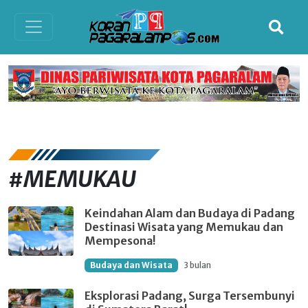
#MEMUKAU
Keindahan Alam dan Budaya di Padang
Destinasi Wisata yang Memukau dan
Mempesona!
Budaya dan Wisata
3 bulan
Eksplorasi Padang, Surga Tersembunyi