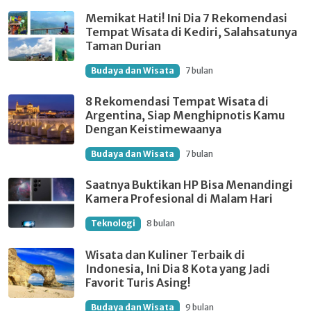
Memikat Hati! Ini Dia 7 Rekomendasi
Tempat Wisata di Kediri, Salahsatunya
Taman Durian
Budaya dan Wisata
7 bulan
8 Rekomendasi Tempat Wisata di
Argentina, Siap Menghipnotis Kamu
Dengan Keistimewaanya
Budaya dan Wisata
7 bulan
Saatnya Buktikan HP Bisa Menandingi
Kamera Profesional di Malam Hari
Teknologi
8 bulan
Wisata dan Kuliner Terbaik di
Indonesia, Ini Dia 8 Kota yang Jadi
Favorit Turis Asing!
Budaya dan Wisata
9 bulan