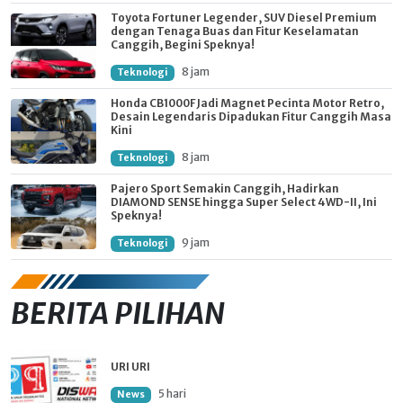
Toyota Fortuner Legender, SUV Diesel Premium
dengan Tenaga Buas dan Fitur Keselamatan
Canggih, Begini Speknya!
8 jam
Teknologi
Honda CB1000F Jadi Magnet Pecinta Motor Retro,
Desain Legendaris Dipadukan Fitur Canggih Masa
Kini
8 jam
Teknologi
Pajero Sport Semakin Canggih, Hadirkan
DIAMOND SENSE hingga Super Select 4WD-II, Ini
Speknya!
9 jam
Teknologi
BERITA PILIHAN
URI URI
5 hari
News