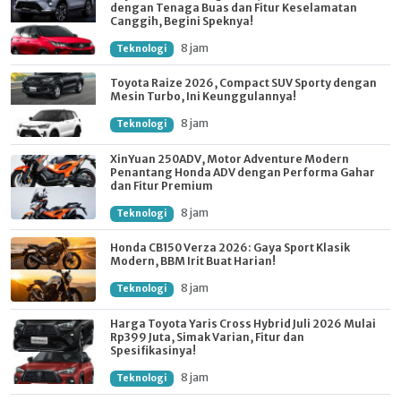
dengan Tenaga Buas dan Fitur Keselamatan
Canggih, Begini Speknya!
8 jam
Teknologi
Toyota Raize 2026, Compact SUV Sporty dengan
Mesin Turbo, Ini Keunggulannya!
8 jam
Teknologi
XinYuan 250ADV, Motor Adventure Modern
Penantang Honda ADV dengan Performa Gahar
dan Fitur Premium
8 jam
Teknologi
Honda CB150 Verza 2026: Gaya Sport Klasik
Modern, BBM Irit Buat Harian!
8 jam
Teknologi
Harga Toyota Yaris Cross Hybrid Juli 2026 Mulai
Rp399 Juta, Simak Varian, Fitur dan
Spesifikasinya!
8 jam
Teknologi