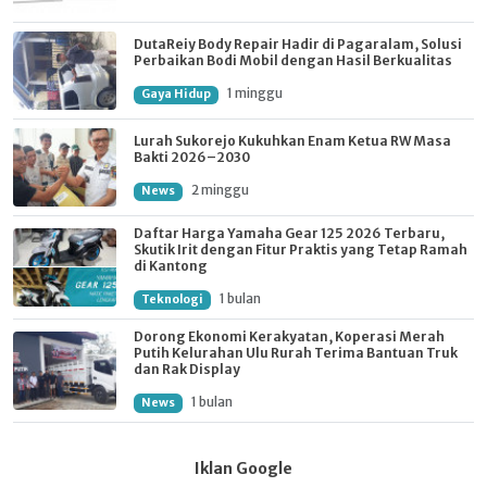
DutaReiy Body Repair Hadir di Pagaralam, Solusi
Perbaikan Bodi Mobil dengan Hasil Berkualitas
1 minggu
Gaya Hidup
Lurah Sukorejo Kukuhkan Enam Ketua RW Masa
Bakti 2026–2030
2 minggu
News
Daftar Harga Yamaha Gear 125 2026 Terbaru,
Skutik Irit dengan Fitur Praktis yang Tetap Ramah
di Kantong
1 bulan
Teknologi
Dorong Ekonomi Kerakyatan, Koperasi Merah
Putih Kelurahan Ulu Rurah Terima Bantuan Truk
dan Rak Display
1 bulan
News
Iklan Google