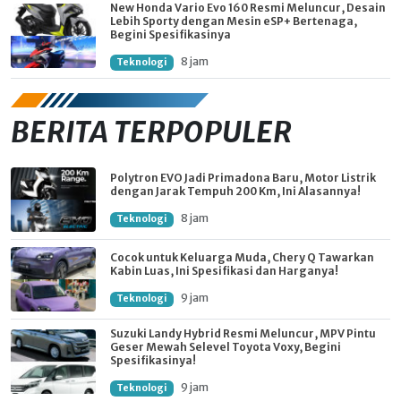
New Honda Vario Evo 160 Resmi Meluncur, Desain
Lebih Sporty dengan Mesin eSP+ Bertenaga,
Begini Spesifikasinya
8 jam
Teknologi
BERITA TERPOPULER
Polytron EVO Jadi Primadona Baru, Motor Listrik
dengan Jarak Tempuh 200 Km, Ini Alasannya!
8 jam
Teknologi
Cocok untuk Keluarga Muda, Chery Q Tawarkan
Kabin Luas, Ini Spesifikasi dan Harganya!
9 jam
Teknologi
Suzuki Landy Hybrid Resmi Meluncur, MPV Pintu
Geser Mewah Selevel Toyota Voxy, Begini
Spesifikasinya!
9 jam
Teknologi