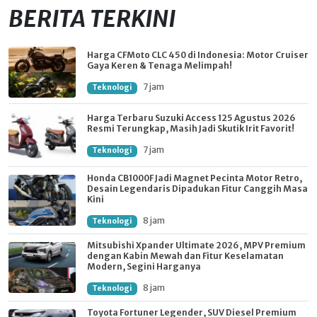
BERITA TERKINI
Harga CFMoto CLC 450 di Indonesia: Motor Cruiser
Gaya Keren & Tenaga Melimpah!
7 jam
Teknologi
Harga Terbaru Suzuki Access 125 Agustus 2026
Resmi Terungkap, Masih Jadi Skutik Irit Favorit!
7 jam
Teknologi
Honda CB1000F Jadi Magnet Pecinta Motor Retro,
Desain Legendaris Dipadukan Fitur Canggih Masa
Kini
8 jam
Teknologi
Mitsubishi Xpander Ultimate 2026, MPV Premium
dengan Kabin Mewah dan Fitur Keselamatan
Modern, Segini Harganya
8 jam
Teknologi
Toyota Fortuner Legender, SUV Diesel Premium