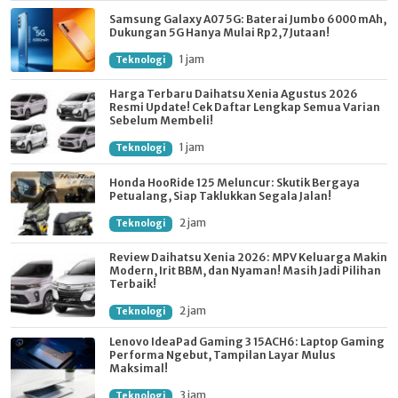
Samsung Galaxy A07 5G: Baterai Jumbo 6000 mAh,
Dukungan 5G Hanya Mulai Rp2,7 Jutaan!
1 jam
Teknologi
Harga Terbaru Daihatsu Xenia Agustus 2026
Resmi Update! Cek Daftar Lengkap Semua Varian
Sebelum Membeli!
1 jam
Teknologi
Honda HooRide 125 Meluncur: Skutik Bergaya
Petualang, Siap Taklukkan Segala Jalan!
2 jam
Teknologi
Review Daihatsu Xenia 2026: MPV Keluarga Makin
Modern, Irit BBM, dan Nyaman! Masih Jadi Pilihan
Terbaik!
2 jam
Teknologi
Lenovo IdeaPad Gaming 3 15ACH6: Laptop Gaming
Performa Ngebut, Tampilan Layar Mulus
Maksimal!
3 jam
Teknologi