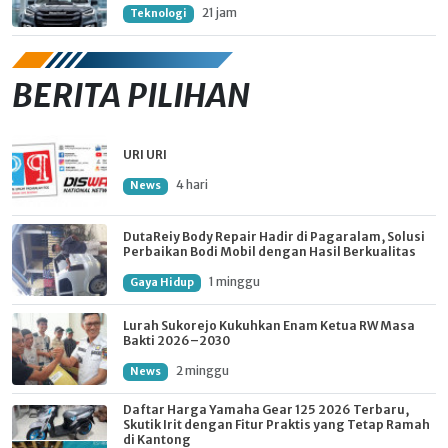
21 jam
Teknologi
BERITA PILIHAN
URI URI
4 hari
News
DutaReiy Body Repair Hadir di Pagaralam, Solusi
Perbaikan Bodi Mobil dengan Hasil Berkualitas
1 minggu
Gaya Hidup
Lurah Sukorejo Kukuhkan Enam Ketua RW Masa
Bakti 2026–2030
2 minggu
News
Daftar Harga Yamaha Gear 125 2026 Terbaru,
Skutik Irit dengan Fitur Praktis yang Tetap Ramah
di Kantong