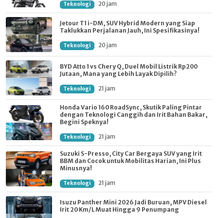
20 jam
Teknologi
Jetour T1 i-DM, SUV Hybrid Modern yang Siap
Taklukkan Perjalanan Jauh, Ini Spesifikasinya!
20 jam
Teknologi
BYD Atto 1 vs Chery Q, Duel Mobil Listrik Rp200
Jutaan, Mana yang Lebih Layak Dipilih?
21 jam
Teknologi
Honda Vario 160 RoadSync, Skutik Paling Pintar
dengan Teknologi Canggih dan Irit Bahan Bakar,
Begini Speknya!
21 jam
Teknologi
Suzuki S-Presso, City Car Bergaya SUV yang Irit
BBM dan Cocok untuk Mobilitas Harian, Ini Plus
Minusnya!
21 jam
Teknologi
Isuzu Panther Mini 2026 Jadi Buruan, MPV Diesel
Irit 20 Km/L Muat Hingga 9 Penumpang