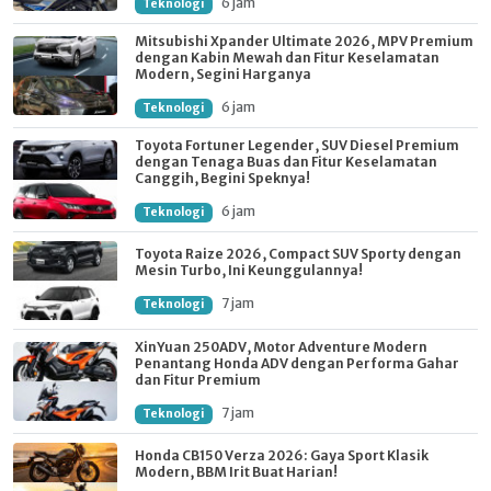
6 jam
Teknologi
Mitsubishi Xpander Ultimate 2026, MPV Premium
dengan Kabin Mewah dan Fitur Keselamatan
Modern, Segini Harganya
6 jam
Teknologi
Toyota Fortuner Legender, SUV Diesel Premium
dengan Tenaga Buas dan Fitur Keselamatan
Canggih, Begini Speknya!
6 jam
Teknologi
Toyota Raize 2026, Compact SUV Sporty dengan
Mesin Turbo, Ini Keunggulannya!
7 jam
Teknologi
XinYuan 250ADV, Motor Adventure Modern
Penantang Honda ADV dengan Performa Gahar
dan Fitur Premium
7 jam
Teknologi
Honda CB150 Verza 2026: Gaya Sport Klasik
Modern, BBM Irit Buat Harian!