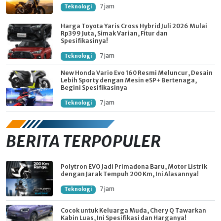
7 jam
Teknologi
Harga Toyota Yaris Cross Hybrid Juli 2026 Mulai
Rp399 Juta, Simak Varian, Fitur dan
Spesifikasinya!
7 jam
Teknologi
New Honda Vario Evo 160 Resmi Meluncur, Desain
Lebih Sporty dengan Mesin eSP+ Bertenaga,
Begini Spesifikasinya
7 jam
Teknologi
BERITA TERPOPULER
Polytron EVO Jadi Primadona Baru, Motor Listrik
dengan Jarak Tempuh 200 Km, Ini Alasannya!
7 jam
Teknologi
Cocok untuk Keluarga Muda, Chery Q Tawarkan
Kabin Luas, Ini Spesifikasi dan Harganya!