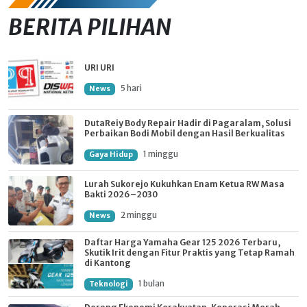
BERITA PILIHAN
URI URI
5 hari
News
DutaReiy Body Repair Hadir di Pagaralam, Solusi
Perbaikan Bodi Mobil dengan Hasil Berkualitas
1 minggu
Gaya Hidup
Lurah Sukorejo Kukuhkan Enam Ketua RW Masa
Bakti 2026–2030
2 minggu
News
Daftar Harga Yamaha Gear 125 2026 Terbaru,
Skutik Irit dengan Fitur Praktis yang Tetap Ramah
di Kantong
1 bulan
Teknologi