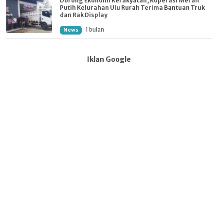
Dorong Ekonomi Kerakyatan, Koperasi Merah
Putih Kelurahan Ulu Rurah Terima Bantuan Truk
dan Rak Display
1 bulan
News
Iklan Google