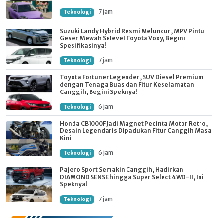
7 jam
Teknologi
Suzuki Landy Hybrid Resmi Meluncur, MPV Pintu
Geser Mewah Selevel Toyota Voxy, Begini
Spesifikasinya!
7 jam
Teknologi
Toyota Fortuner Legender, SUV Diesel Premium
dengan Tenaga Buas dan Fitur Keselamatan
Canggih, Begini Speknya!
6 jam
Teknologi
Honda CB1000F Jadi Magnet Pecinta Motor Retro,
Desain Legendaris Dipadukan Fitur Canggih Masa
Kini
6 jam
Teknologi
Pajero Sport Semakin Canggih, Hadirkan
DIAMOND SENSE hingga Super Select 4WD-II, Ini
Speknya!
7 jam
Teknologi