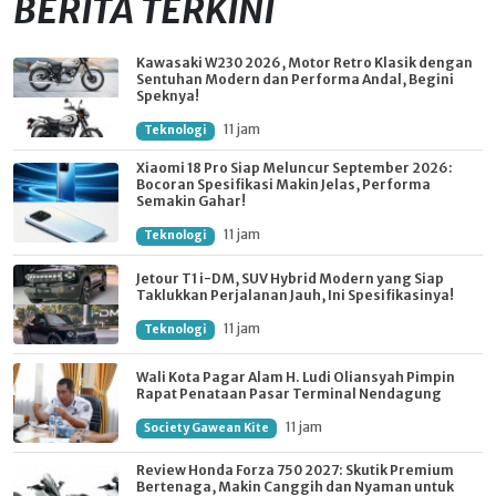
BERITA TERKINI
Kawasaki W230 2026, Motor Retro Klasik dengan
Sentuhan Modern dan Performa Andal, Begini
Speknya!
11 jam
Teknologi
Xiaomi 18 Pro Siap Meluncur September 2026:
Bocoran Spesifikasi Makin Jelas, Performa
Semakin Gahar!
11 jam
Teknologi
Jetour T1 i-DM, SUV Hybrid Modern yang Siap
Taklukkan Perjalanan Jauh, Ini Spesifikasinya!
11 jam
Teknologi
Wali Kota Pagar Alam H. Ludi Oliansyah Pimpin
Rapat Penataan Pasar Terminal Nendagung
11 jam
Society Gawean Kite
Review Honda Forza 750 2027: Skutik Premium
Bertenaga, Makin Canggih dan Nyaman untuk