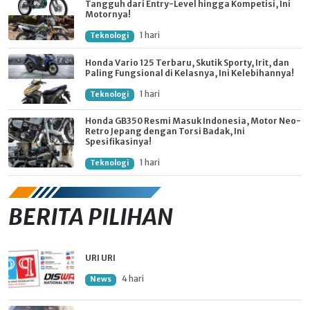
Tangguh dari Entry-Level hingga Kompetisi, Ini
Motornya!
1 hari
Teknologi
Honda Vario 125 Terbaru, Skutik Sporty, Irit, dan
Paling Fungsional di Kelasnya, Ini Kelebihannya!
1 hari
Teknologi
Honda GB350 Resmi Masuk Indonesia, Motor Neo-
Retro Jepang dengan Torsi Badak, Ini
Spesifikasinya!
1 hari
Teknologi
BERITA PILIHAN
URI URI
4 hari
News