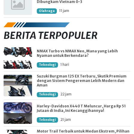
Dibungkam Vietnam 0-3
11 jam
Olahraga
BERITA TERPOPULER
NMAX Turbo vs NMAX Neo, Mana yang Lebih
Nyaman untuk Berkendara?
1 hari
Teknologi
Suzuki Burgman 125 EX Terbaru, Skutik Premium
dengan Sistem Pengereman Lebih Modern dan
Aman
22 jam
Teknologi
Harley-Davidson X440 T Meluncur, Harga Rp 51
Jutaan di India, Ini Kecanggihannya!
21 jam
Teknologi
Motor Trail Terbaik untuk Medan Ekstrem, Pilihan