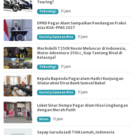
Touring!
11 jam
Teknologi
DPRD Pagar Alam Sampaikan Pandangan Fraksi
atas KUA-PPAS 2027
11 jam
Society Gawean Kite
Morbidelli T250X Resmi Meluncur di Indonesia,
Motor Adventure 250cc, Siap Tantang Rival di
Kelasnya!
11 jam
Teknologi
Kepala Bapenda Pagaralam Hadiri Kunjungan
Silaturahmi Dirut Bank Sumsel Babel
11 jam
Society Gawean Kite
Loket Sinar Dempo Pagar Alam Hiasi Lingkungan
dengan Merah Putih
11 jam
News
Sayap Garuda Jadi Titik Lemah, Indonesia