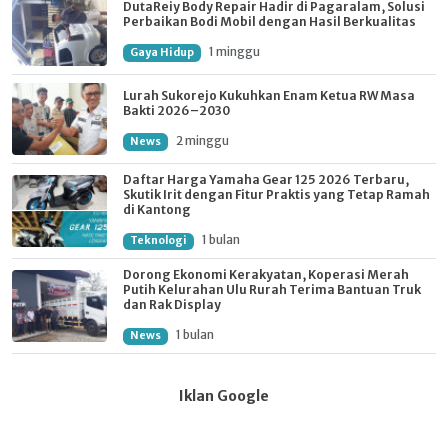
DutaReiy Body Repair Hadir di Pagaralam, Solusi
Perbaikan Bodi Mobil dengan Hasil Berkualitas
1 minggu
Gaya Hidup
Lurah Sukorejo Kukuhkan Enam Ketua RW Masa
Bakti 2026–2030
2 minggu
News
Daftar Harga Yamaha Gear 125 2026 Terbaru,
Skutik Irit dengan Fitur Praktis yang Tetap Ramah
di Kantong
1 bulan
Teknologi
Dorong Ekonomi Kerakyatan, Koperasi Merah
Putih Kelurahan Ulu Rurah Terima Bantuan Truk
dan Rak Display
1 bulan
News
Iklan Google