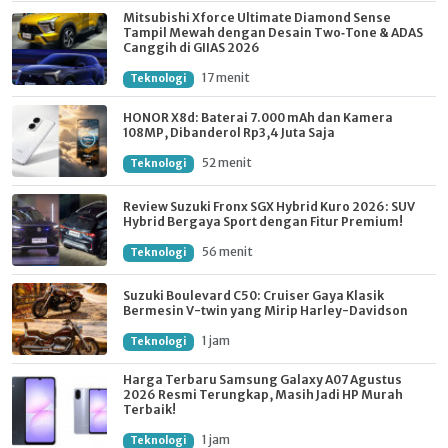
Mitsubishi Xforce Ultimate Diamond Sense
Tampil Mewah dengan Desain Two‑Tone & ADAS
Canggih di GIIAS 2026
17 menit
Teknologi
HONOR X8d: Baterai 7.000 mAh dan Kamera
108MP, Dibanderol Rp3,4 Juta Saja
52 menit
Teknologi
Review Suzuki Fronx SGX Hybrid Kuro 2026: SUV
Hybrid Bergaya Sport dengan Fitur Premium!
56 menit
Teknologi
Suzuki Boulevard C50: Cruiser Gaya Klasik
Bermesin V-twin yang Mirip Harley-Davidson
1 jam
Teknologi
Harga Terbaru Samsung Galaxy A07 Agustus
2026 Resmi Terungkap, Masih Jadi HP Murah
Terbaik!
1 jam
Teknologi