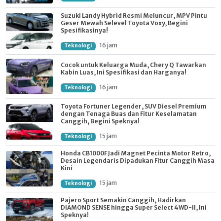
Suzuki Landy Hybrid Resmi Meluncur, MPV Pintu
Geser Mewah Selevel Toyota Voxy, Begini
Spesifikasinya!
16 jam
Teknologi
Cocok untuk Keluarga Muda, Chery Q Tawarkan
Kabin Luas, Ini Spesifikasi dan Harganya!
16 jam
Teknologi
Toyota Fortuner Legender, SUV Diesel Premium
dengan Tenaga Buas dan Fitur Keselamatan
Canggih, Begini Speknya!
15 jam
Teknologi
Honda CB1000F Jadi Magnet Pecinta Motor Retro,
Desain Legendaris Dipadukan Fitur Canggih Masa
Kini
15 jam
Teknologi
Pajero Sport Semakin Canggih, Hadirkan
DIAMOND SENSE hingga Super Select 4WD-II, Ini
Speknya!