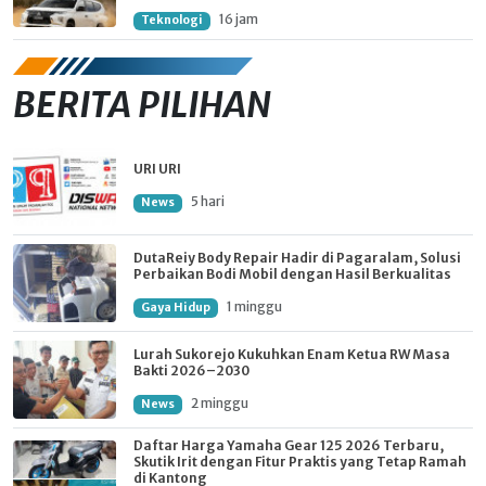
16 jam
Teknologi
BERITA PILIHAN
URI URI
5 hari
News
DutaReiy Body Repair Hadir di Pagaralam, Solusi
Perbaikan Bodi Mobil dengan Hasil Berkualitas
1 minggu
Gaya Hidup
Lurah Sukorejo Kukuhkan Enam Ketua RW Masa
Bakti 2026–2030
2 minggu
News
Daftar Harga Yamaha Gear 125 2026 Terbaru,
Skutik Irit dengan Fitur Praktis yang Tetap Ramah
di Kantong