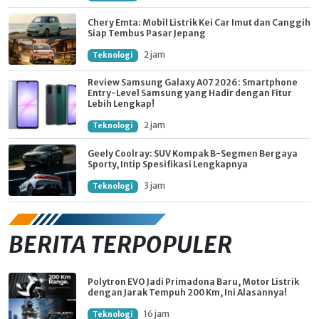
Chery Emta: Mobil Listrik Kei Car Imut dan Canggih
Siap Tembus Pasar Jepang
2 jam
Teknologi
Review Samsung Galaxy A07 2026: Smartphone
Entry-Level Samsung yang Hadir dengan Fitur
Lebih Lengkap!
2 jam
Teknologi
Geely Coolray: SUV Kompak B-Segmen Bergaya
Sporty, Intip Spesifikasi Lengkapnya
3 jam
Teknologi
BERITA TERPOPULER
Polytron EVO Jadi Primadona Baru, Motor Listrik
dengan Jarak Tempuh 200 Km, Ini Alasannya!
16 jam
Teknologi