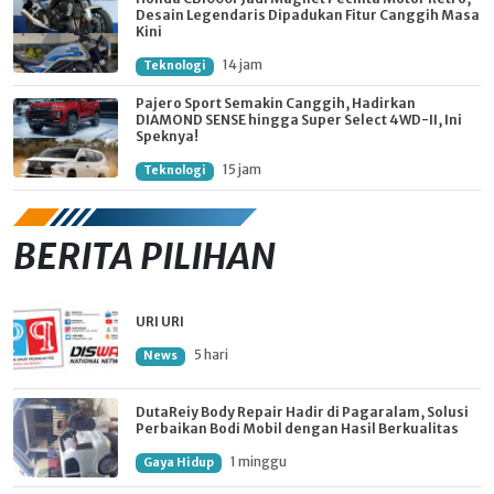
Desain Legendaris Dipadukan Fitur Canggih Masa
Kini
14 jam
Teknologi
Pajero Sport Semakin Canggih, Hadirkan
DIAMOND SENSE hingga Super Select 4WD-II, Ini
Speknya!
15 jam
Teknologi
BERITA PILIHAN
URI URI
5 hari
News
DutaReiy Body Repair Hadir di Pagaralam, Solusi
Perbaikan Bodi Mobil dengan Hasil Berkualitas
1 minggu
Gaya Hidup