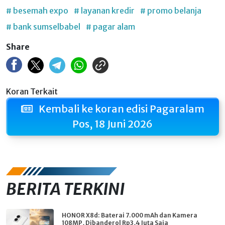
# besemah expo
# layanan kredir
# promo belanja
# bank sumselbabel
# pagar alam
Share
Koran Terkait
Kembali ke koran edisi Pagaralam
Pos, 18 Juni 2026
BERITA TERKINI
HONOR X8d: Baterai 7.000 mAh dan Kamera
108MP, Dibanderol Rp3,4 Juta Saja