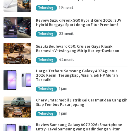
19 menit
Teknologi
Review Suzuki Fronx SGX Hybrid Kuro 2026: SUV
Hybrid Bergaya Sport dengan Fitur Premium!
23 menit
Teknologi
Suzuki Boulevard C50: Cruiser Gaya Klasik
Bermesin V-twin yang Mirip Harley-Davidson
42 menit
Teknologi
Harga Terbaru Samsung Galaxy A07 Agustus
2026 Resmi Terungkap, Masih Jadi HP Murah
Terbaik!
1 jam
Teknologi
Chery Emta: Mobil Listrik Kei Car Imut dan Canggih
Siap Tembus Pasar Jepang
1 jam
Teknologi
Review Samsung Galaxy A07 2026: Smartphone
Entry-Level Samsung yang Hadir dengan Fitur