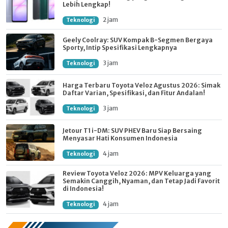
Lebih Lengkap!
2 jam
Teknologi
Geely Coolray: SUV Kompak B-Segmen Bergaya
Sporty, Intip Spesifikasi Lengkapnya
3 jam
Teknologi
Harga Terbaru Toyota Veloz Agustus 2026: Simak
Daftar Varian, Spesifikasi, dan Fitur Andalan!
3 jam
Teknologi
Jetour T1 i-DM: SUV PHEV Baru Siap Bersaing
Menyasar Hati Konsumen Indonesia
4 jam
Teknologi
Review Toyota Veloz 2026: MPV Keluarga yang
Semakin Canggih, Nyaman, dan Tetap Jadi Favorit
di Indonesia!
4 jam
Teknologi