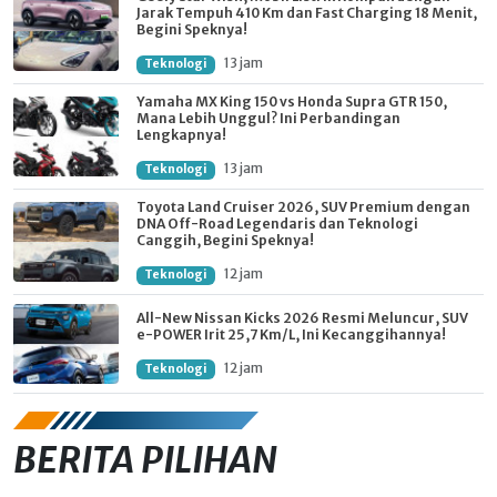
Jarak Tempuh 410 Km dan Fast Charging 18 Menit,
Begini Speknya!
13 jam
Teknologi
Yamaha MX King 150 vs Honda Supra GTR 150,
Mana Lebih Unggul? Ini Perbandingan
Lengkapnya!
13 jam
Teknologi
Toyota Land Cruiser 2026, SUV Premium dengan
DNA Off-Road Legendaris dan Teknologi
Canggih, Begini Speknya!
12 jam
Teknologi
All-New Nissan Kicks 2026 Resmi Meluncur, SUV
e-POWER Irit 25,7 Km/L, Ini Kecanggihannya!
12 jam
Teknologi
BERITA PILIHAN