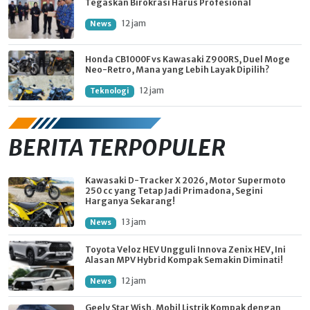
Tegaskan Birokrasi Harus Profesional
12 jam
News
Honda CB1000F vs Kawasaki Z900RS, Duel Moge
Neo-Retro, Mana yang Lebih Layak Dipilih?
12 jam
Teknologi
BERITA TERPOPULER
Kawasaki D-Tracker X 2026, Motor Supermoto
250 cc yang Tetap Jadi Primadona, Segini
Harganya Sekarang!
13 jam
News
Toyota Veloz HEV Ungguli Innova Zenix HEV, Ini
Alasan MPV Hybrid Kompak Semakin Diminati!
12 jam
News
Geely Star Wish, Mobil Listrik Kompak dengan