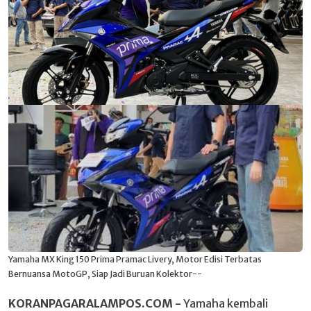
Yamaha MX King 150 Prima Pramac Livery, Motor Edisi Terbatas
Bernuansa MotoGP, Siap Jadi Buruan Kolektor--
KORANPAGARALAMPOS.COM -
Yamaha kembali