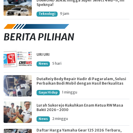
DIAMOND SENSE hingga Super Select 4WD-II, Ini
Speknya!
9 jam
Teknologi
BERITA PILIHAN
URI URI
5 hari
News
DutaReiy Body Repair Hadir di Pagaralam, Solusi
Perbaikan Bodi Mobil dengan Hasil Berkualitas
1 minggu
Gaya Hidup
Lurah Sukorejo Kukuhkan Enam Ketua RW Masa
Bakti 2026–2030
2 minggu
News
Daftar Harga Yamaha Gear 125 2026 Terbaru,