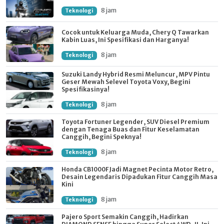
8 jam
Teknologi
Cocok untuk Keluarga Muda, Chery Q Tawarkan
Kabin Luas, Ini Spesifikasi dan Harganya!
8 jam
Teknologi
Suzuki Landy Hybrid Resmi Meluncur, MPV Pintu
Geser Mewah Selevel Toyota Voxy, Begini
Spesifikasinya!
8 jam
Teknologi
Toyota Fortuner Legender, SUV Diesel Premium
dengan Tenaga Buas dan Fitur Keselamatan
Canggih, Begini Speknya!
8 jam
Teknologi
Honda CB1000F Jadi Magnet Pecinta Motor Retro,
Desain Legendaris Dipadukan Fitur Canggih Masa
Kini
8 jam
Teknologi
Pajero Sport Semakin Canggih, Hadirkan