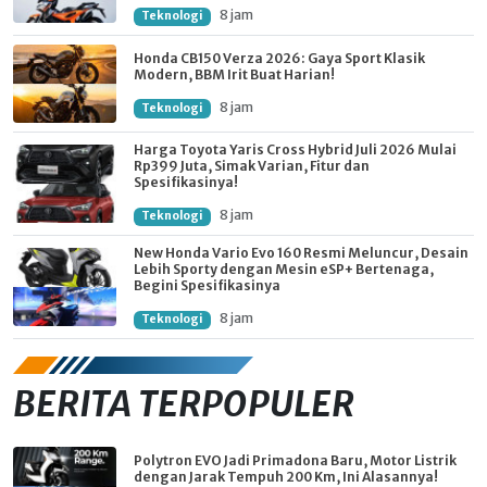
8 jam
Teknologi
Honda CB150 Verza 2026: Gaya Sport Klasik
Modern, BBM Irit Buat Harian!
8 jam
Teknologi
Harga Toyota Yaris Cross Hybrid Juli 2026 Mulai
Rp399 Juta, Simak Varian, Fitur dan
Spesifikasinya!
8 jam
Teknologi
New Honda Vario Evo 160 Resmi Meluncur, Desain
Lebih Sporty dengan Mesin eSP+ Bertenaga,
Begini Spesifikasinya
8 jam
Teknologi
BERITA TERPOPULER
Polytron EVO Jadi Primadona Baru, Motor Listrik
dengan Jarak Tempuh 200 Km, Ini Alasannya!