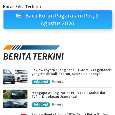
Koran Edisi Terbaru
Baca Koran Pagaralam Pos, 9
Agustus 2026
BERITA TERKINI
Review Toyota Kijang Kapsul LGX: MPV Legendaris
yang Masih Jadi Incaran, Apa Kelebihannya!
9 menit
Teknologi
Mengapa Wuling Darion PHEV Lebih Mahal dari
EV? Ini Dia Alasan Utamanya!
9 menit
Teknologi
Review Honda Scoopy 2026: Skutik Retro Modern