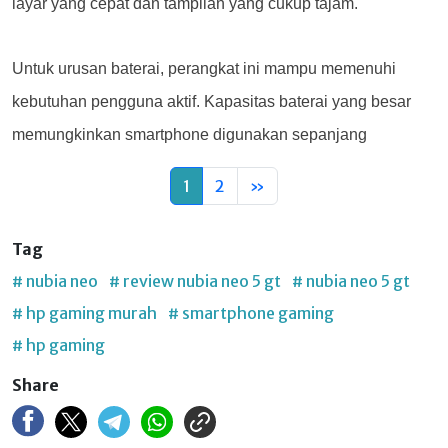
layar yang cepat dan tampilan yang cukup tajam.
Untuk urusan baterai, perangkat ini mampu memenuhi
kebutuhan pengguna aktif. Kapasitas baterai yang besar
memungkinkan smartphone digunakan sepanjang
1
2
»
Tag
# nubia neo
# review nubia neo 5 gt
# nubia neo 5 gt
# hp gaming murah
# smartphone gaming
# hp gaming
Share