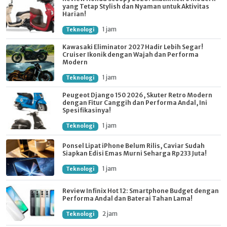
yang Tetap Stylish dan Nyaman untuk Aktivitas
Harian!
1 jam
Teknologi
Kawasaki Eliminator 2027 Hadir Lebih Segar!
Cruiser Ikonik dengan Wajah dan Performa
Modern
1 jam
Teknologi
Peugeot Django 150 2026, Skuter Retro Modern
dengan Fitur Canggih dan Performa Andal, Ini
Spesifikasinya!
1 jam
Teknologi
Ponsel Lipat iPhone Belum Rilis, Caviar Sudah
Siapkan Edisi Emas Murni Seharga Rp233 Juta!
1 jam
Teknologi
Review Infinix Hot 12: Smartphone Budget dengan
Performa Andal dan Baterai Tahan Lama!
2 jam
Teknologi