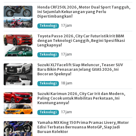
Honda CRF250L 2026, Motor Dual Sport Tangguh,
Ini Sejumlah Kekurangan yang Perlu
Dipertimbangkan!
17 jam
Teknologi
Toyota Passo 2026, City Car Futuristik Irit BBM
dengan Teknologi Canggih, Begini Spesifikasi
Lengkapnya!
17 jam
Teknologi
Suzuki XL7 Facelift Siap Meluncur, Teaser SUV
Baru Bikin Penasaran Jelang GIIAS 2026, Ini
Bocoran Speknya!
18 jam
Teknologi
Suzuki Karimun 2026, City Car Irit dan Modern,
Paling Cocok untuk Mobilitas Perkotaan, Ini
Keuntungannya!
17 jam
Teknologi
Yamaha MX King 150 Prima Pramac Livery, Motor
Edisi Terbatas Bernuansa MotoGP, Siap Jadi
Buruan Kolektor