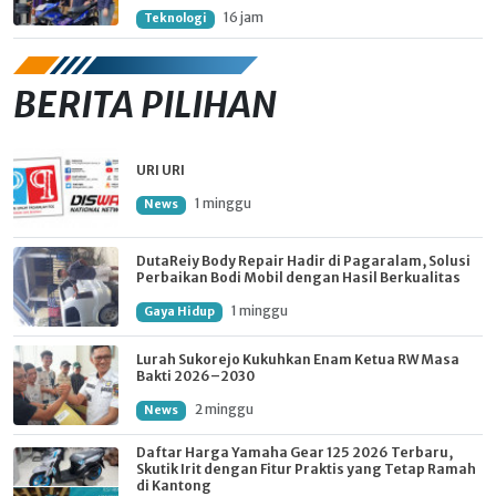
16 jam
Teknologi
BERITA PILIHAN
URI URI
1 minggu
News
DutaReiy Body Repair Hadir di Pagaralam, Solusi
Perbaikan Bodi Mobil dengan Hasil Berkualitas
1 minggu
Gaya Hidup
Lurah Sukorejo Kukuhkan Enam Ketua RW Masa
Bakti 2026–2030
2 minggu
News
Daftar Harga Yamaha Gear 125 2026 Terbaru,
Skutik Irit dengan Fitur Praktis yang Tetap Ramah
di Kantong